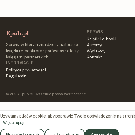
SERWIS
Epub.pl
Książki i e-booki
Serwis, w którym znajdziesz najlepsze
Autorzy
książki i e-booki oraz porównasz oferty
Wydawcy
księgarni partnerskich.
Kontakt
INFORMACJE
Polityka prywatności
Regulamin
© 2026 Epub.pl. Wszelkie prawa zastrzeżone.
Używamy plików cookie, aby poprawić Twoje doświadczenie na stroni
Więcej opcji
Nie zgadzam się
Tylko wybrane
Zaakceptuj