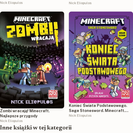
Nick Eliopulos
Nick Eliopulos
Koniec Świata Podstawowego.
Saga Stonesword. Minecraft.
Zombi wracają! Minecraft.
Tom 6
Nick Eliopulos
Najlepsze przygody
Nick Eliopulos
Inne książki w tej kategorii