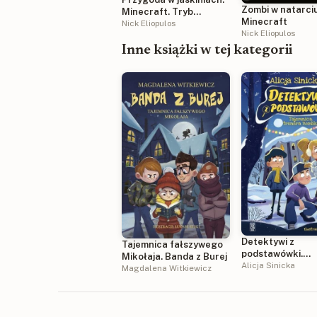
Zombi w natarciu
Minecraft. Tryb
Minecraft
czytania. Minecraft
Nick Eliopulos
Nick Eliopulos
Inne książki w tej kategorii
Detektywi z
Tajemnica fałszywego
podstawówki.
Mikołaja. Banda z Burej
Tajemnica trene
Alicja Sinicka
Magdalena Witkiewicz
Bombki