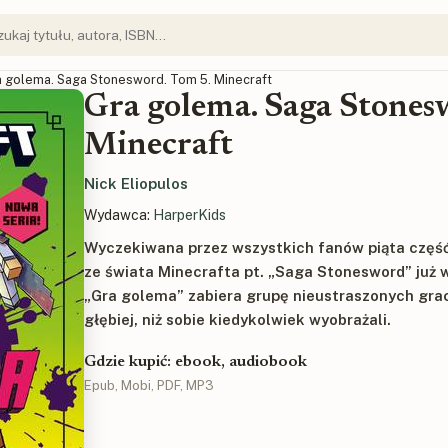
a golema. Saga Stonesword. Tom 5. Minecraft
Gra golema. Saga Stones
Minecraft
Nick Eliopulos
Wydawca:
HarperKids
Wyczekiwana przez wszystkich fanów piąta część 
ze świata Minecrafta pt. „Saga Stonesword” już 
„Gra golema” zabiera grupę nieustraszonych gra
głębiej, niż sobie kiedykolwiek wyobrażali.
Gdzie kupić: ebook, audiobook
Epub, Mobi, PDF, MP3