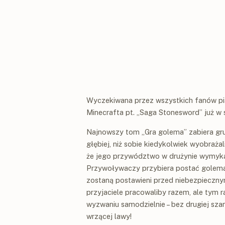
Wyczekiwana przez wszystkich fanów piąt
Minecrafta pt. „Saga Stonesword” już w 
Najnowszy tom „Gra golema” zabiera gru
głębiej, niż sobie kiedykolwiek wyobraż
że jego przywództwo w drużynie wymyka 
Przywoływaczy przybiera postać golema
zostaną postawieni przed niebezpiecz
przyjaciele pracowaliby razem, ale tym 
wyzwaniu samodzielnie – bez drugiej szan
wrzącej lawy!