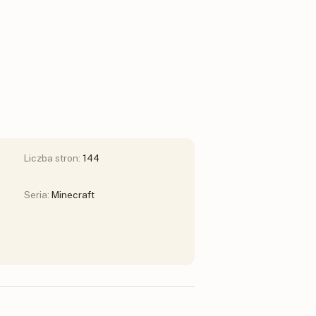
Liczba stron:
144
Seria:
Minecraft