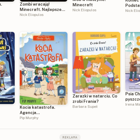
Koniec
.
Zombi wracają!
Minecraft
Podsta
Minecraft. Najlepsze
Nick Eliopulos
Stones
Nick Eli
przygody
Nick Eliopulos
Tom 6
Psia Ch
Zarazki w natarciu. Co
pyszcz
zrobi Frania?
Irena M
Barbara Supeł
Kocia katastrofa.
Agencja
ra
detektywistyczna
Pip Murphy
Christie i Agaty. Tom 8
REKLAMA