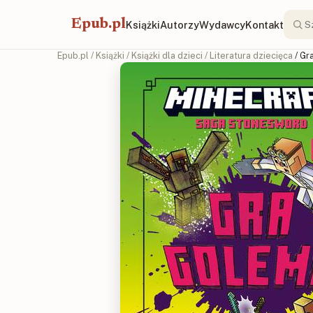
Epub.pl
Książki
Autorzy
Wydawcy
Kontakt
Epub.pl
/
Książki
/
Książki dla dzieci
/
Literatura dziecięca
/ Gr