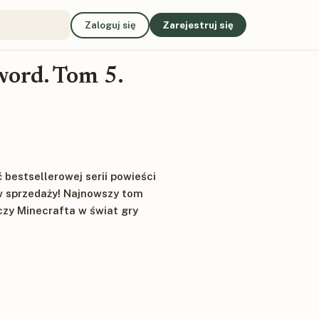
Zaloguj się
Zarejestruj się
word. Tom 5.
bestsellerowej serii powieści
w sprzedaży! Najnowszy tom
czy Minecrafta w świat gry