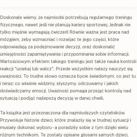
Doskonale wiemy, że najmłodsi potrzebują regularnego treningu
fizycznego, nawet jeśli nie planują kariery sportowej. Jednak nie
tylko mięśnie wymagają ćwiczeń! Równie ważna jest praca nad
mózgiem, żeby wzmacniać i rozwijać te jego części, które
odpowiadają za podejmowanie decyzji, oraz doskonalić
umiejętności zapamiętywania i przypominania sobie informacji.
Wartościowym efektem takiego treningu jest także nauka kontroli
reakcji "uciekaj lub walcz". Przede wszystkim należy nauczyć się
uważności. To trudne słowo oznacza bycie świadomym, co jest tu
i teraz: co właśnie widzimy, słyszymy, odczuwamy i jakich
doświadczamy emocji. Uważność pomaga przejąć kontrolę nad
sytuacją i podjąć najlepszą decyzję w danej chwili.
Ta książka jest przeznaczona dla najmłodszych czytelników.
Przywołuje historie dzieci, które znalazły się w trudnej sytuacji i
musiały dokonać wyboru - a poradziły sobie z tym dzięki wielu
różnym technikom. Te zostały opisane głosami samych dzieci,