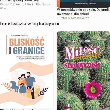
radość, spokój i kontrolę
Carole P. Roman
,
J. Robin Albertson-
Wren
W poszukiwaniu spokoju. Dziennik
uważności dla dzieci
J. Robin Albertson-Wren
Inne książki w tej kategorii