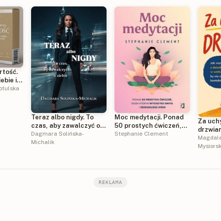
rtość.
ebie i
otulska
Teraz albo nigdy. To
Moc medytacji. Ponad
Za uch
czas, aby zawalczyć o
50 prostych ćwiczeń,
drzwiam
siebie
Dagmara Solińska-
dzięki którym wyciszysz
Stephanie Clement
rozmaw
Magdale
Michalik
umysł i zredukujesz
w wieku
Mysiors
stres
straci
REKLAMA