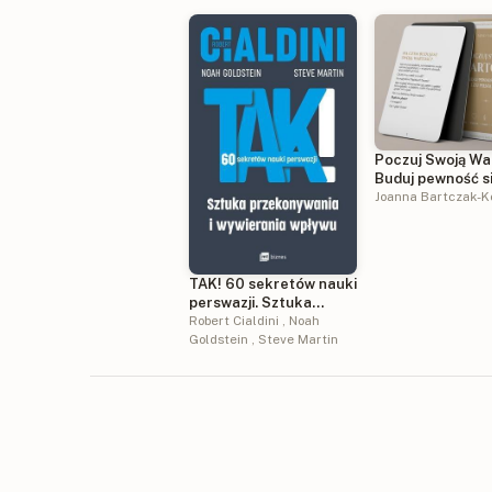
Poczuj Swoją Wa
Buduj pewność si
żyj pełnią życia
Joanna Bartczak-K
TAK! 60 sekretów nauki
perswazji. Sztuka
przekonywania i
Robert Cialdini
,
Noah
wywierania wpływu
Goldstein
,
Steve Martin