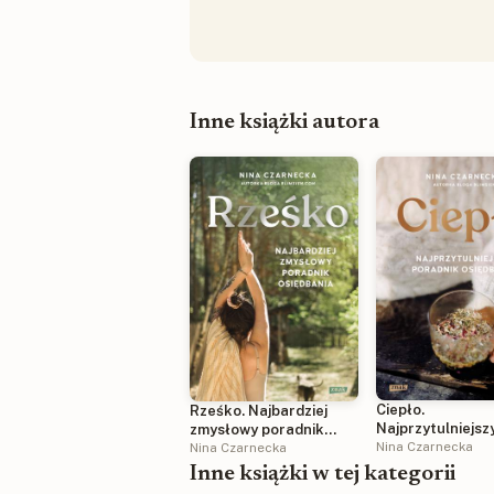
Inne książki autora
Ciepło.
Rześko. Najbardziej
Najprzytulniejsz
zmysłowy poradnik
poradnik osiędb
Nina Czarnecka
osiędbania
Nina Czarnecka
Inne książki w tej kategorii