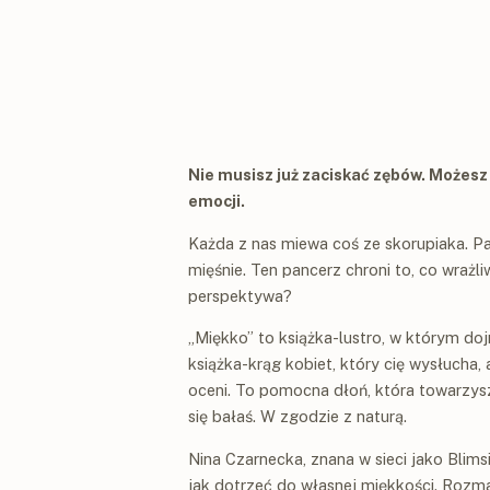
Nie musisz już zaciskać zębów. Możesz
emocji.
Każda z nas miewa coś ze skorupiaka. Pa
mięśnie. Ten pancerz chroni to, co wrażliw
perspektywa?
„Miękko” to książka-lustro, w którym doj
książka-krąg kobiet, który cię wysłucha, al
oceni. To pomocna dłoń, która towarzysz
się bałaś. W zgodzie z naturą.
Nina Czarnecka, znana w sieci jako Blim
jak dotrzeć do własnej miękkości. Rozma