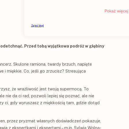
 odetchnąć. Przed tobą wyjątkowa podróż w głębiny
ncerz. Skulone ramiona, twardy brzuch, napięte
e i miękkie. Co, jeśli go zrzucisz? Stresująca
rzysz, że wrażliwość jest twoją supermocą. To
e nie da ci rad, pozwoli lepiej się poznać, ale nie
y ci, gdy wyruszasz z miękkością tam, gdzie dotąd
sien, przez pryzmat własnych doświadczeń pokazuje,
wia z ekspertkami i ekspertami – m.in. Sylwią Wolną-