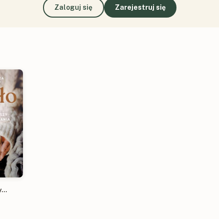
Zaloguj się
Zarejestruj się
y
ania