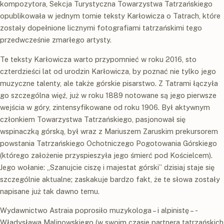
kompozytora, Sekcja Turystyczna Towarzystwa Tatrzańskiego
opublikowała w jednym tomie teksty Karłowicza o Tatrach, które
zostały dopełnione licznymi fotografiami tatrzańskimi tego
przedwcześnie zmarłego artysty.
Te teksty Karłowicza warto przypomnieć w roku 2016, sto
czterdzieści lat od urodzin Karłowicza, by poznać nie tylko jego
muzyczne talenty, ale także górskie pisarstwo. Z Tatrami łączyła
go szczególna więź, już w roku 1889 notowane są jego pierwsze
wejścia w góry, zintensyfikowane od roku 1906. Był aktywnym
członkiem Towarzystwa Tatrzańskiego, pasjonował się
wspinaczką górską, był wraz z Mariuszem Zaruskim prekursorem
powstania Tatrzańskiego Ochotniczego Pogotowania Górskiego
(którego założenie przyspieszyła jego śmierć pod Kościelcem).
Jego wołanie: „Szanujcie ciszę i majestat górski” dzisiaj staje się
szczególnie aktualne; zaskakuje bardzo fakt, że te słowa zostały
napisane już tak dawno temu.
Wydawnictwo Astraia poprosiło muzykologa – i alpinistę – ­
Władysława Malinowskiego (w swoim czasie partnera tatrzańskich