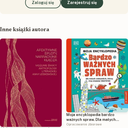
Zaloguj się
Zarejestruj się
Inne książki autora
Moja encyklopedia bardzo
ważnych spraw. Dla małych
ciekawskich, którzy chcą
Opracowanie zbiorowe