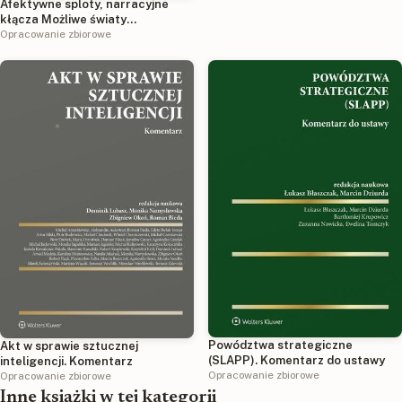
Afektywne sploty, narracyjne
wiedzieć wszystko
kłącza Możliwe światy
antropologii literackiej Anny
Opracowanie zbiorowe
Łebkowskiej
Powództwa strategiczne
Akt w sprawie sztucznej
(SLAPP). Komentarz do ustawy
inteligencji. Komentarz
Opracowanie zbiorowe
Opracowanie zbiorowe
Inne książki w tej kategorii