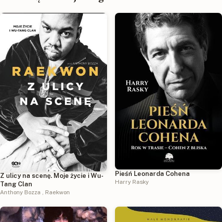
Pieśń Leonarda Cohena
Z ulicy na scenę. Moje życie i Wu-
Harry Rasky
Tang Clan
Anthony Bozza
,
Raekwon