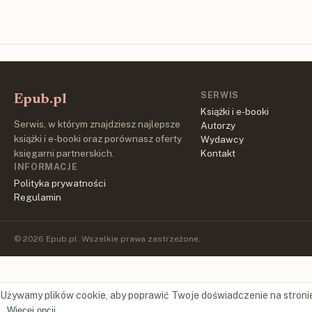
SERWIS
Epub.pl
Książki i e-booki
Serwis, w którym znajdziesz najlepsze
Autorzy
książki i e-booki oraz porównasz oferty
Wydawcy
księgarni partnerskich.
Kontakt
INFORMACJE
Polityka prywatności
Regulamin
© 2026 Epub.pl. Wszelkie prawa zastrzeżone.
Używamy plików cookie, aby poprawić Twoje doświadczenie na stroni
Więcej opcji