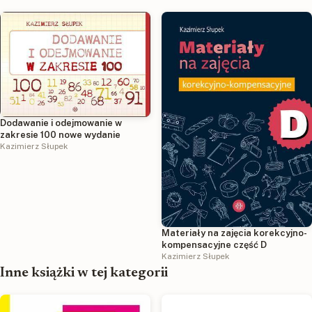
przestrzennych Obiekty
przestrzennych Obiekty
względem siebie Trening
względem siebie Trening
percepcji wzrokowej Część E
percepcji wzrokowej Część D
Dodawanie i odejmowanie w
zakresie 100 nowe wydanie
Kazimierz Słupek
Materiały na zajęcia korekcyjno-
kompensacyjne część D
Kazimierz Słupek
Inne książki w tej kategorii