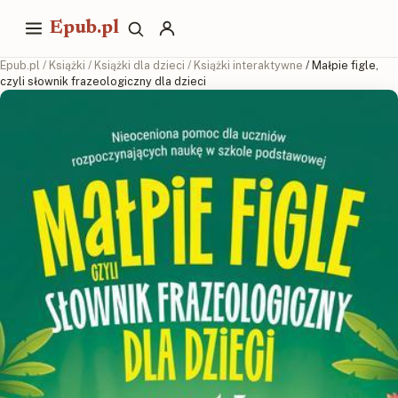
Epub.pl
Epub.pl
/
Książki
/
Książki dla dzieci
/
Książki interaktywne
/ Małpie figle,
czyli słownik frazeologiczny dla dzieci