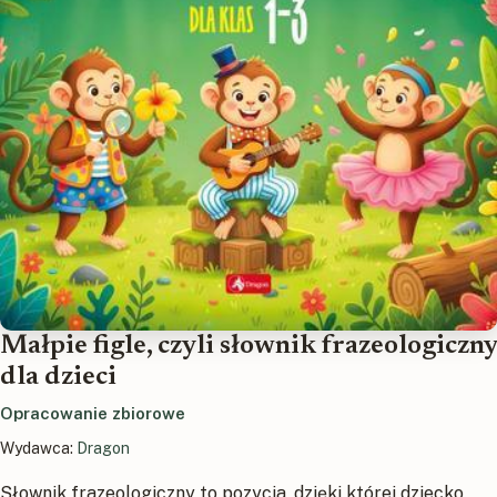
Małpie figle, czyli słownik frazeologiczny
dla dzieci
Opracowanie zbiorowe
Wydawca:
Dragon
Słownik frazeologiczny to pozycja, dzięki której dziecko