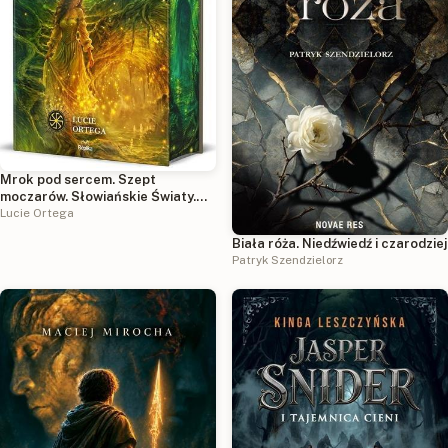
Mrok pod sercem. Szept
moczarów. Słowiańskie Światy.
Tom 2 (ilustrowane brzegi)
Lucie Ortega
Biała róża. Niedźwiedź i czarodziej
Patryk Szendzielorz