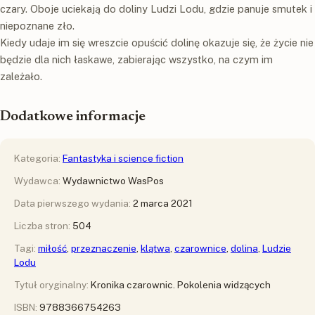
czary. Oboje uciekają do doliny Ludzi Lodu, gdzie panuje smutek i
niepoznane zło.
Kiedy udaje im się wreszcie opuścić dolinę okazuje się, że życie nie
będzie dla nich łaskawe, zabierając wszystko, na czym im
zależało.
Dodatkowe informacje
Kategoria:
Fantastyka i science fiction
Wydawca:
Wydawnictwo WasPos
Data pierwszego wydania:
2 marca 2021
Liczba stron:
504
Tagi:
miłość
,
przeznaczenie
,
klątwa
,
czarownice
,
dolina
,
Ludzie
Lodu
Tytuł oryginalny:
Kronika czarownic. Pokolenia widzących
ISBN:
9788366754263