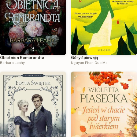
Obietnica Rembrandta
Góry śpiewają
Barbara Leahy
Nguyen Phan Que Mai