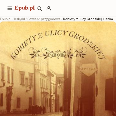
Epub.pl
Epub.pl
/
Książki
/
Powieść przygodowa
/ Kobiety z ulicy Grodzkiej. Hanka