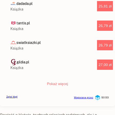
Powieść o klątwie, trudnych relacjach rodzinnych, ale i o