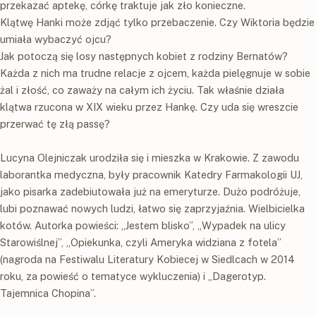
przekazać aptekę, córkę traktuje jak zło konieczne.
Klątwę Hanki może zdjąć tylko przebaczenie. Czy Wiktoria będzie
umiała wybaczyć ojcu?
Jak potoczą się losy następnych kobiet z rodziny Bernatów?
Każda z nich ma trudne relacje z ojcem, każda pielęgnuje w sobie
żal i złość, co zaważy na całym ich życiu. Tak właśnie działa
klątwa rzucona w XIX wieku przez Hankę. Czy uda się wreszcie
przerwać tę złą passę?
Lucyna Olejniczak
urodziła się i mieszka w Krakowie. Z zawodu
laborantka medyczna, były pracownik Katedry Farmakologii UJ,
jako pisarka zadebiutowała już na emeryturze. Dużo podróżuje,
lubi poznawać nowych ludzi, łatwo się zaprzyjaźnia. Wielbicielka
kotów. Autorka powieści: „Jestem blisko”, „Wypadek na ulicy
Starowiślnej”, „Opiekunka, czyli Ameryka widziana z fotela”
(nagroda na Festiwalu Literatury Kobiecej w Siedlcach w 2014
roku, za powieść o tematyce wykluczenia) i „Dagerotyp.
Tajemnica Chopina”.