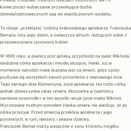
konieczności wybaczania, przywołująca ducha
dziewiętnastowiecznych sag we współczesnym wydaniu.
To dzieje „przeklętej” rodziny krakowskiego aptekarza, Franciszka
Bernata, losy jego dzieci, a zwłaszcza silnych, radzących sobie z
przeciwnościami życiowymi kobiet.
W 1890 roku, w piwnicy pod apteką, przychodzi na świat Wiktoria,
nieślubna córka aptekarza i młodej służącej, Hanki. Już w
momencie narodzin mała skazana jest na śmierć, gdyż ojciec
pozbywa się wszystkich swoich potomków z nieprawego łoża.
Tego samego dnia Klementyna, żona aptekarza, też rodzi córkę,
jednak dziewczynka zaraz umiera. Akuszerka w tajemnicy
zamienia noworodki i w ten sposób ratuje życie małej Wiktorii.
Wyczerpana trudnym porodem Hanka umiera, nie wiedząc, że jej
córka przeżyje. Przed śmiercią przeklina aptekarza i jego
potomnych, w tym, niestety, i własne dziecko.
Franciszek Bernat marzy wyłącznie o synu, któremu mógłby