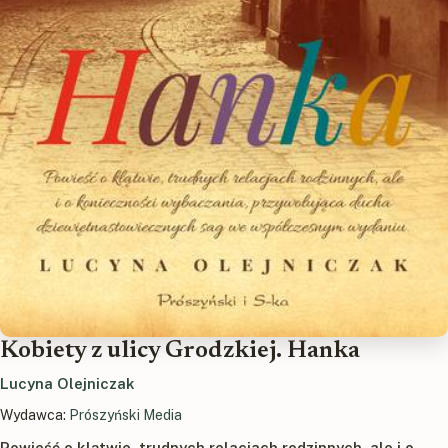
Kobiety z ulicy Grodzkiej. Hanka
Lucyna Olejniczak
Wydawca:
Prószyński Media
Powieść o klątwie, trudnych relacjach rodzinnych, ale i o