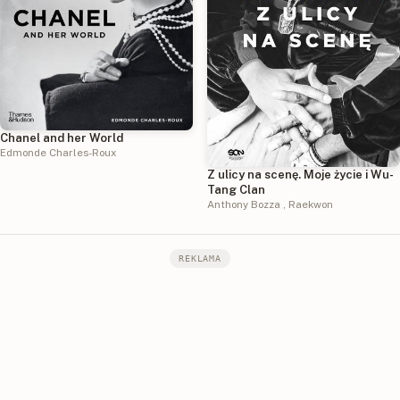
Chanel and her World
Edmonde Charles-Roux
Z ulicy na scenę. Moje życie i Wu-
Tang Clan
Anthony Bozza
,
Raekwon
REKLAMA