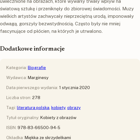
uwiecznione na obrazach, które wywarły trwały wpływ na
światową sztukę i przeniknęły do zbiorowej świadomości. Muzy
wielkich artystów zachwycały nieprzeciętną urodą, imponowały
odwagą, gorszyły bezwstydnością. Często były nie mniej
fascynujące od płócien, na których je utrwalono.
Dodatkowe informacje
Kategoria:
Biografie
Wydawca:
Marginesy
Data pierwszego wydania:
1 stycznia 2020
Liczba stron:
278
Tagi:
literatura polska
,
kobiety
,
obrazy
Tytuł oryginalny:
Kobiety z obrazów
ISBN:
978-83-66500-94-5
Okładka:
Miękka ze skrzydełkami