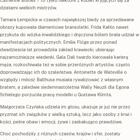
Catherine Bolnes ? to tylko niektóre z kobiet kryjących się za
dziełami wielkich mistrzów.
Tamara Łempicka w czasach największej biedy za sprzedawane
obrazy kupowała diamentowe bransoletki. Frida Kahlo nawet
przykuta do wózka inwalidzkiego i dręczona bólem brała udział w
manifestacjach politycznych. Emilie Flöge przez ponad
dwadzieścia lat prowadziła zakład krawiecki, ubierając
najzamożniejsze wiedenki. Gala Dali twardo kierowała karierą
męża, rozkochiwała też w sobie przeróżnych artystów, często
doprowadzając ich do szaleństwa. Antoinette de Wateville o
względy i miłość Balthusa musiała rywalizować z własnym
bratem, a zaledwie siedemnastoletnia Wally Neuzil dla Egona
Schielego porzuciła pracę modelki u Gustawa Klimta.
Małgorzata Czyńska udziela im głosu, ukazuje je już nie przez
pryzmat ich związków z wielką sztuką, lecz jako osoby z krwi i
kości, pełne obaw i emocji, żywe i zaskakująco prawdziwe.
Choć pochodziły z różnych czasów, krajów i sfer, zostały