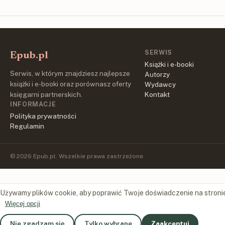
SERWIS
Epub.pl
Książki i e-booki
Serwis, w którym znajdziesz najlepsze
Autorzy
książki i e-booki oraz porównasz oferty
Wydawcy
księgarni partnerskich.
Kontakt
INFORMACJE
Polityka prywatności
Regulamin
© 2026 Epub.pl. Wszelkie prawa zastrzeżone.
Używamy plików cookie, aby poprawić Twoje doświadczenie na stroni
Więcej opcji
Nie zgadzam się
Tylko wybrane
Zaakceptuj