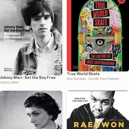
True World Skate
Johnny Marr: Set the Boy Free
Ryo Sanada
,
Suridh Das-Hassan
Johnny Marr