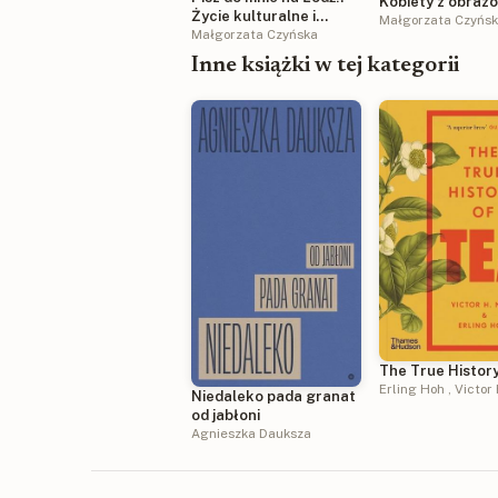
Kobiety z obraz
Życie kulturalne i
Małgorzata Czyńs
towarzyskie w
Małgorzata Czyńska
tymczasowej stolicy
Inne książki w tej kategorii
The True History
Erling Hoh
,
Victor 
Niedaleko pada granat
od jabłoni
Agnieszka Dauksza