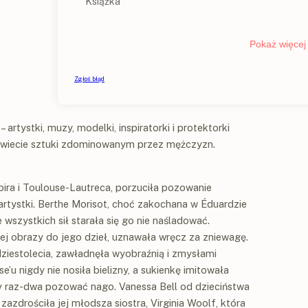
rtystki, muzy, modelki, inspiratorki i protektorki
 świecie sztuki zdominowanym przez mężczyzn.
ira i Toulouse-Lautreca, porzuciła pozowanie
rtystki. Berthe Morisot, choć zakochana w Éduardzie
wszystkich sił starała się go nie naśladować.
 obrazy do jego dzieł, uznawała wręcz za zniewagę.
dziestolecia, zawładnęła wyobraźnią i zmysłami
’u nigdy nie nosiła bielizny, a sukienkę imitowała
y raz-dwa pozować nago. Vanessa Bell od dzieciństwa
zazdrościła jej młodsza siostra, Virginia Woolf, która