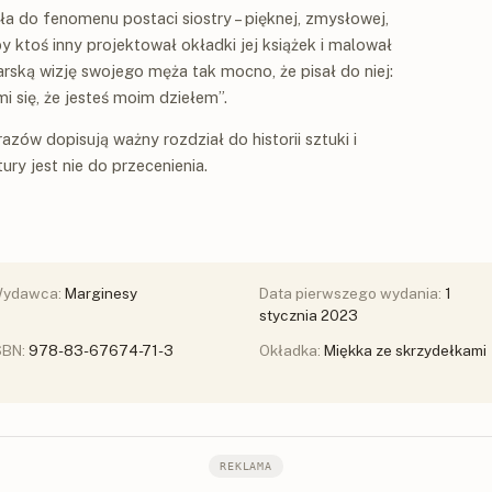
ała do fenomenu postaci siostry – pięknej, zmysłowej,
y ktoś inny projektował okładki jej książek i malował
larską wizję swojego męża tak mocno, że pisał do niej:
i się, że jesteś moim dziełem”.
zów dopisują ważny rozdział do historii sztuki i
ury jest nie do przecenienia.
ydawca:
Marginesy
Data pierwszego wydania:
1
stycznia 2023
SBN:
978-83-67674-71-3
Okładka:
Miękka ze skrzydełkami
REKLAMA