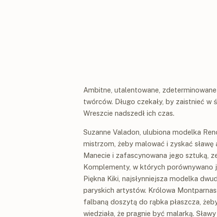
Ambitne, utalentowane, zdeterminowane – a
twórców. Długo czekały, by zaistnieć w
Wreszcie nadszedł ich czas.
Suzanne Valadon, ulubiona modelka Reno
mistrzom, żeby malować i zyskać sławę a
Manecie i zafascynowana jego sztuką, ze 
Komplementy, w których porównywano jej
Piękna Kiki, najsłynniejsza modelka dwu
paryskich artystów. Królowa Montparnasse
falbaną doszytą do rąbka płaszcza, żeb
wiedziała, że pragnie być malarką. Sławy 