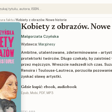
tura faktu
/ Kobiety z obrazów. Nowe historie
Kobiety z obrazów. Nowe 
Małgorzata Czyńska
Wydawca:
Marginesy
Ambitne, utalentowane, zdeterminowane – artystki
protektorki twórców. Długo czekały, by zaistnie
przez mężczyzn. Wreszcie nadszedł ich czas. Su
Renoira i Toulouse-Lautreca, porzuciła pozowani
zyskać sławę artystki.
Gdzie kupić: ebook, audiobook
Epub, Mobi, PDF, MP3