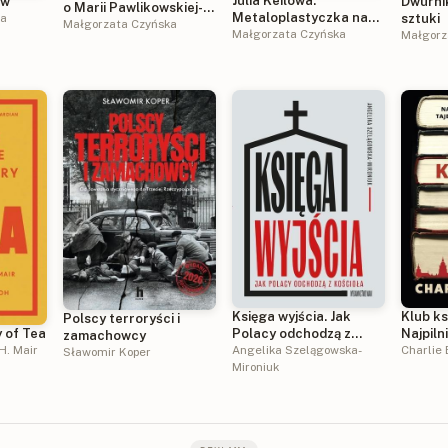
Julia Keilowa.
ów
Dwurni
o Marii Pawlikowskiej-
Metaloplastyczka na
ka
sztuki
Jasnorzewskiej
Małgorzata Czyńska
nowe czasy
Małgorzata Czyńska
Małgorz
Księga wyjścia. Jak
Klub ks
Polscy terroryści i
Polacy odchodzą z
Najpiln
 of Tea
zamachowcy
Kościoła? Jak Polacy
Angelika Szelągowska-
tajemni
Charlie 
H. Mair
Sławomir Koper
odchodzą z Kościoła?
Mironiuk