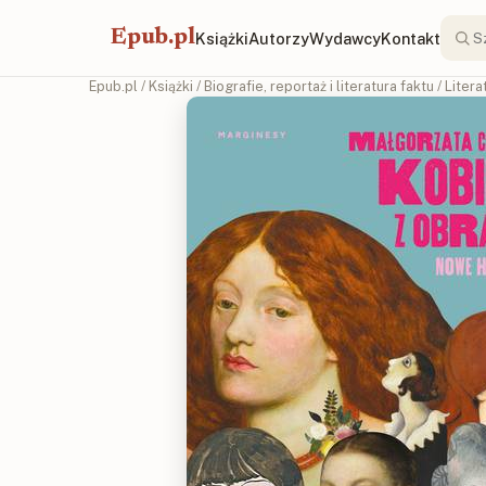
Epub.pl
Książki
Autorzy
Wydawcy
Kontakt
Epub.pl
/
Książki
/
Biografie, reportaż i literatura faktu
/
Litera