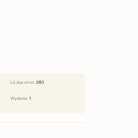
Liczba stron:
280
Wydanie:
1