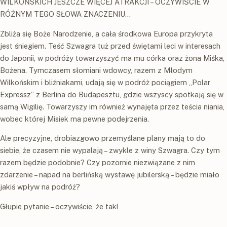
WILKOŃSKICH JESZCZE WIĘCEJ ATRAKCJI – OCZYWIŚCIE W
RÓŻNYM TEGO SŁOWA ZNACZENIU...
Zbliża się Boże Narodzenie, a cała środkowa Europa przykryta
jest śniegiem. Teść Szwagra tuż przed świętami leci w interesach
do Japonii, w podróży towarzyszyć ma mu córka oraz żona Miśka,
Bożena. Tymczasem słomiani wdowcy, razem z Młodym
Wilkońskim i bliźniakami, udają się w podróż pociągiem „Polar
Expressz” z Berlina do Budapesztu, gdzie wszyscy spotkają się w
samą Wigilię. Towarzyszy im również wynajęta przez teścia niania,
wobec której Misiek ma pewne podejrzenia.
Ale precyzyjne, drobiazgowo przemyślane plany mają to do
siebie, że czasem nie wypalają – zwykle z winy Szwagra. Czy tym
razem będzie podobnie? Czy pozornie niezwiązane z nim
zdarzenie – napad na berlińską wystawę jubilerską – będzie miało
jakiś wpływ na podróż?
Głupie pytanie – oczywiście, że tak!