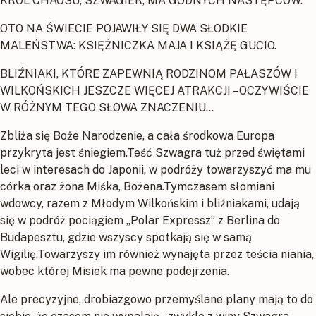
KRÓL CHAOSU, SZWAGIER, MA GODNYCH NASTĘPCÓW.
OTO NA ŚWIECIE POJAWIŁY SIĘ DWA SŁODKIE
MALEŃSTWA: KSIĘŻNICZKA MAJA I KSIĄŻĘ GUCIO.
BLIŹNIAKI, KTÓRE ZAPEWNIĄ RODZINOM PAŁASZÓW I
WILKOŃSKICH JESZCZE WIĘCEJ ATRAKCJI – OCZYWIŚCIE
W RÓŻNYM TEGO SŁOWA ZNACZENIU...
Zbliża się Boże Narodzenie, a cała środkowa Europa
przykryta jest śniegiem.Teść Szwagra tuż przed świętami
leci w interesach do Japonii, w podróży towarzyszyć ma mu
córka oraz żona Miśka, Bożena.Tymczasem słomiani
wdowcy, razem z Młodym Wilkońskim i bliźniakami, udają
się w podróż pociągiem „Polar Expressz” z Berlina do
Budapesztu, gdzie wszyscy spotkają się w samą
Wigilię.Towarzyszy im również wynajęta przez teścia niania,
wobec której Misiek ma pewne podejrzenia.
Ale precyzyjne, drobiazgowo przemyślane plany mają to do