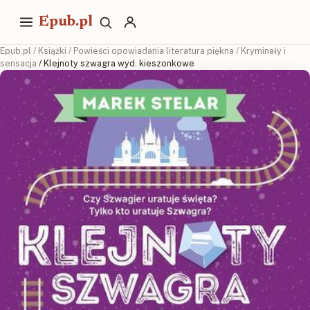
Epub.pl
Epub.pl
/
Książki
/
Powieści opowiadania literatura piękna
/
Kryminały i
sensacja
/ Klejnoty szwagra wyd. kieszonkowe