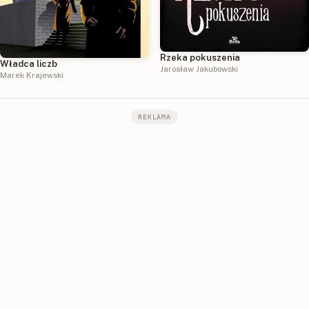
Rzeka pokuszenia
Władca liczb
Jarosław Jakubowski
Marek Krajewski
REKLAMA