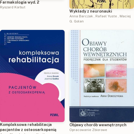
Farmakologia wyd. 2
Ryszard Korbut
Wykłady z neuronauki
Anna Barczak
,
Rafael Yuste
,
Maciej
G. Golan
Kompleksowa rehabilitacja
Objawy chorób wewnętrznych
pacjentów z osteosarkopenią
Opracowanie Zbiorowe