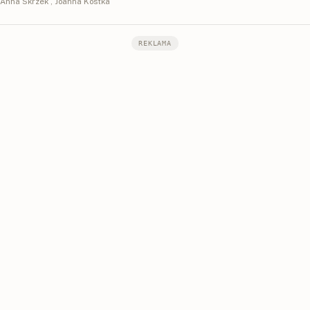
Anna Skrzek
,
Joanna Kostka
REKLAMA