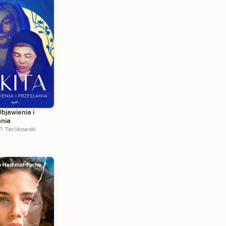
Objawienia i
ania
. Terlikowski