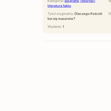
Kategoria:
Biografie, reportaż i
W
literatura faktu
Tytuł oryginalny:
Dlaczego Kościół
I
boi się masonów?
Wydanie:
1