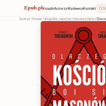
Epub.pl
Książki
Autorzy
Wydawcy
Kontakt
Epub.pl
/
Książki
/
Biografie, reportaż i literatura faktu
/ Dlacz