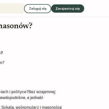
Zaloguj się
Zarejestruj się
 masonów?
e?
em?
iach i polityce?Bez wzajemnej
rawdopodobne, a jednak!
ld Sokala, wolnomularz i masonolog