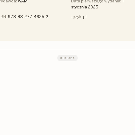
ydawca:
WAM
Data pierwszego wydania:
1
stycznia 2025
SBN:
978-83-277-4625-2
Język:
pl
REKLAMA