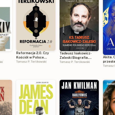
Reformacja 2.0. Czy
Tadeusz Isakowicz-
Akita. 
Kościół w Polsce
Zaleski Biografia.
przesł
przetrwa?
Tomasz P. Terlikowski
ski
Sumienie polskiego
Tomasz P. Terlikowski
Tomasz P
Kościoła