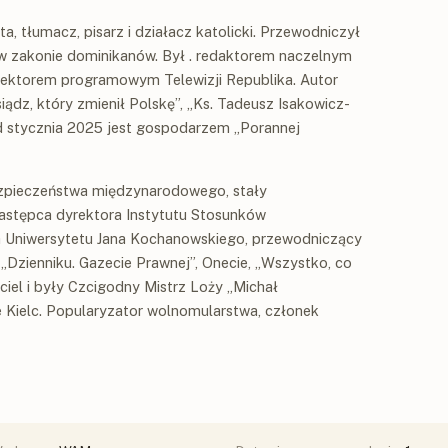
sta, tłumacz, pisarz i działacz katolicki. Przewodniczył
 w zakonie dominikanów. Był . redaktorem naczelnym
rektorem programowym Telewizji Republika. Autor
Ksiądz, który zmienił Polskę”, „Ks. Tadeusz Isakowicz-
Od stycznia 2025 jest gospodarzem „Porannej
bezpieczeństwa międzynarodowego, stały
astępca dyrektora Instytutu Stosunków
h Uniwersytetu Jana Kochanowskiego, przewodniczący
 „Dzienniku. Gazecie Prawnej”, Onecie, „Wszystko, co
yciel i były Czcigodny Mistrz Loży „Michał
Kielc. Popularyzator wolnomularstwa, członek