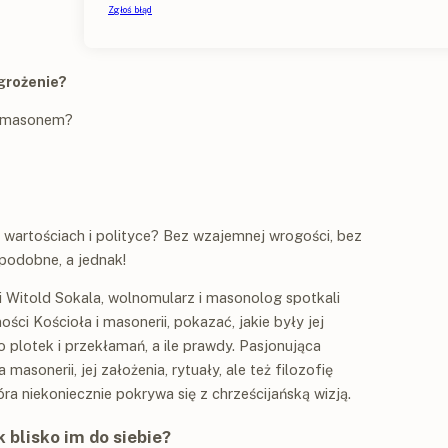
grożenie?
ać masonem?
 wartościach i polityce? Bez wzajemnej wrogości, bez
podobne, a jednak!
 i Witold Sokala, wolnomularz i masonolog spotkali
ości Kościoła i masonerii, pokazać, jakie były jej
o plotek i przekłamań, a ile prawdy. Pasjonująca
asonerii, jej założenia, rytuały, ale też filozofię
óra niekoniecznie pokrywa się z chrześcijańską wizją.
k blisko im do siebie?