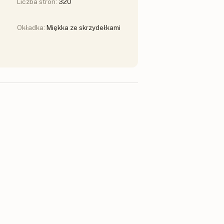
Liczba stron:
320
Okładka:
Miękka ze skrzydełkami