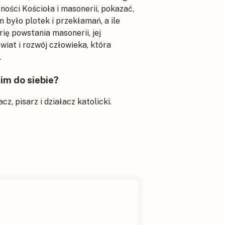
fności Kościoła i masonerii, pokazać,
ym było plotek i przekłamań, a ile
ę powstania masonerii, jej
świat i rozwój człowieka, która
.
 im do siebie?
acz, pisarz i działacz katolicki.