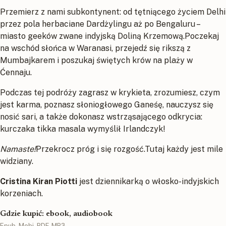
Przemierz z nami subkontynent: od tętniącego życiem Delhi
przez pola herbaciane Dardżylingu aż po Bengaluru –
miasto geeków zwane indyjską Doliną Krzemową.Poczekaj
na wschód słońca w Waranasi, przejedź się rikszą z
Mumbajkarem i poszukaj świętych krów na plaży w
Ćennaju.
Podczas tej podróży zagrasz w krykieta, zrozumiesz, czym
jest karma, poznasz słoniogłowego Ganeśę, nauczysz się
nosić sari, a także dokonasz wstrząsającego odkrycia:
kurczaka tikka masala wymyślił Irlandczyk!
Namaste!
Przekrocz próg i się rozgość.Tutaj każdy jest mile
widziany.
Cristina Kiran Piotti
jest dziennikarką o włosko-indyjskich
korzeniach.
Gdzie kupić: ebook, audiobook
Epub, Mobi, PDF, MP3