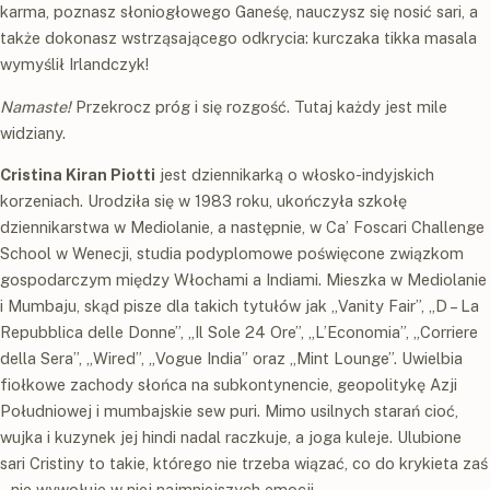
karma, poznasz słoniogłowego Ganeśę, nauczysz się nosić sari, a
także dokonasz wstrząsającego odkrycia: kurczaka tikka masala
wymyślił Irlandczyk!
Namaste!
Przekrocz próg i się rozgość. Tutaj każdy jest mile
widziany.
Cristina Kiran Piotti
jest dziennikarką o włosko-indyjskich
korzeniach. Urodziła się w 1983 roku, ukończyła szkołę
dziennikarstwa w Mediolanie, a następnie, w Ca’ Foscari Challenge
School w Wenecji, studia podyplomowe poświęcone związkom
gospodarczym między Włochami a Indiami. Mieszka w Mediolanie
i Mumbaju, skąd pisze dla takich tytułów jak „Vanity Fair”, „D – La
Repubblica delle Donne”, „Il Sole 24 Ore”, „L’Economia”, „Corriere
della Sera”, „Wired”, „Vogue India” oraz „Mint Lounge”. Uwielbia
fiołkowe zachody słońca na subkontynencie, geopolitykę Azji
Południowej i mumbajskie sew puri. Mimo usilnych starań cioć,
wujka i kuzynek jej hindi nadal raczkuje, a joga kuleje. Ulubione
sari Cristiny to takie, którego nie trzeba wiązać, co do krykieta zaś
– nie wywołuje w niej najmniejszych emocji.