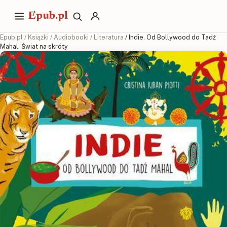
Epub.pl
Epub.pl
/
Książki
/
Audiobooki
/
Literatura
/ Indie. Od Bollywood do Tadź
Mahal. Świat na skróty