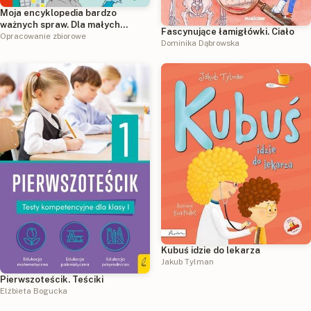
Moja encyklopedia bardzo
ważnych spraw. Dla małych
Fascynujące łamigłówki. Ciało
ciekawskich, którzy chcą
Opracowanie zbiorowe
Dominika Dąbrowska
wiedzieć wszystko
Kubuś idzie do lekarza
Jakub Tylman
Pierwszoteścik. Teściki
Elżbieta Bogucka