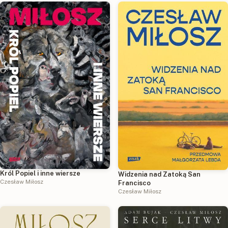
Król Popiel i inne wiersze
Widzenia nad Zatoką San
Czesław Miłosz
Francisco
Czesław Miłosz