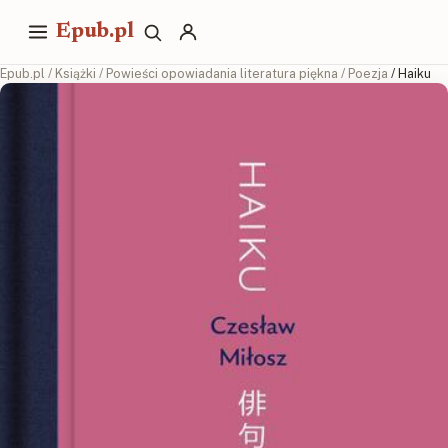
Epub.pl
Epub.pl
/
Książki
/
Powieści opowiadania literatura piękna
/
Poezja
/ Haiku