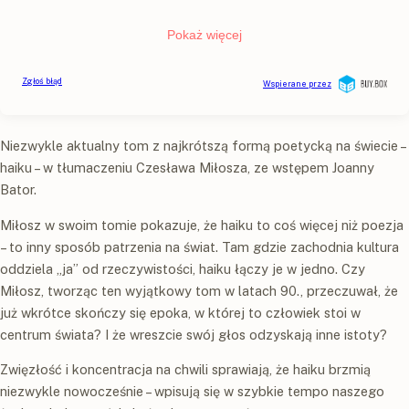
Niezwykle aktualny tom z najkrótszą formą poetycką na świecie –
haiku – w tłumaczeniu Czesława Miłosza, ze wstępem Joanny
Bator.
Miłosz w swoim tomie pokazuje, że haiku to coś więcej niż poezja
– to inny sposób patrzenia na świat. Tam gdzie zachodnia kultura
oddziela „ja” od rzeczywistości, haiku łączy je w jedno. Czy
Miłosz, tworząc ten wyjątkowy tom w latach 90., przeczuwał, że
już wkrótce skończy się epoka, w której to człowiek stoi w
centrum świata? I że wreszcie swój głos odzyskają inne istoty?
Zwięzłość i koncentracja na chwili sprawiają, że haiku brzmią
niezwykle nowocześnie – wpisują się w szybkie tempo naszego