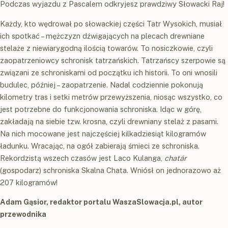
Podczas wyjazdu z Pascalem odkryjesz prawdziwy Słowacki Raj!
Każdy, kto wędrował po słowackiej części Tatr Wysokich, musiał
ich spotkać – mężczyzn dźwigających na plecach drewniane
stelaże z niewiarygodną ilością towarów. To nosiczkowie, czyli
zaopatrzeniowcy schronisk tatrzańskich. Tatrzańscy szerpowie są
związani ze schroniskami od początku ich historii. To oni wnosili
budulec, później – zaopatrzenie. Nadal codziennie pokonują
kilometry tras i setki metrów przewyższenia, niosąc wszystko, co
jest potrzebne do funkcjonowania schroniska. Idąc w górę,
zakładają na siebie tzw. krosna, czyli drewniany stelaż z pasami.
Na nich mocowane jest najczęściej kilkadziesiąt kilogramów
ładunku. Wracając, na ogół zabierają śmieci ze schroniska.
Rekordzistą wszech czasów jest Laco Kulanga,
chatár
(gospodarz) schroniska Skalna Chata. Wniósł on jednorazowo aż
207 kilogramów!
Adam Gąsior, redaktor portalu WaszaSlowacja.pl, autor
przewodnika