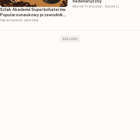
hedonistyczny
Muriel Françoise
,
Sylvie Li
Szlak Akademii Superbohaterów.
Popularnonaukowy przewodnik
po Polsce
Opracowanie zbiorowe
REKLAMA