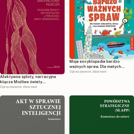
Moja encyklopedia bardzo
ważnych spraw. Dla małych
ciekawskich, którzy chcą
Opracowanie zbiorowe
Afektywne sploty, narracyjne
wiedzieć wszystko
kłącza Możliwe światy
antropologii literackiej Anny
Opracowanie zbiorowe
Łebkowskiej