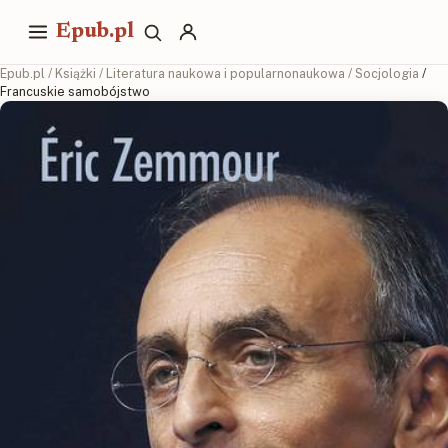
Epub.pl
Epub.pl
/
Książki
/
Literatura naukowa i popularnonaukowa
/
Socjologia
/
Francuskie samobójstwo