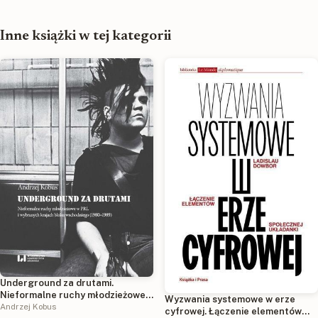
Inne książki w tej kategorii
Underground za drutami.
Nieformalne ruchy młodzieżowe
Wyzwania systemowe w erze
w PRL i wybranych krajach bloku
Andrzej Kobus
cyfrowej. Łączenie elementów