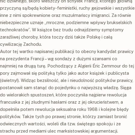
nic dziwnego, skoro wieszczy on schyłek Francji, którego główną
przyczyną są/będą kobiety-feministki, ruchy gejowskie i wszystkie
inne z nimi spokrewnione oraz muzułmańscy imigranci. Za równie
niebezpieczne uznaje „mroczne, podziemne wpływy brukselskich
technokratów”. W książce bez trudu odnajdziemy symptomy
zaraźliwej choroby, która toczy dziś także Polskę i całą
cywilizację Zachodu.
Autor tej wartko napisanej publikacji to obecny kandydat prawicy
na prezydenta Francji – wg sondaży z dużymi szansami co
najmniej na drugą turę. Pochodzący z Algierii Éric Zemmour do tej
pory zajmował się polityką tylko jako autor książek i publicysta
(świetny!). Widząc bezsilność, ale i nieudolność polityków prawicy,
postanowił sam stanąć do pojedynku o najwyższą władzę. Sięga
do wielorakich spustoszeń, które poczyniła najpierw rewolucja
francuska z jej złudnymi hasłami oraz z jej okrucieństwem, a
dopełniła potem rewolucja seksualna roku 1968 i kolejne błędy
polityków. Także tych po prawej stronie, którzy zamiast bronić
odwiecznych wartości, woleli dla tzw. świętego spokoju i ze
strachu przed mediami ulec marksistowskiej argumentacji.