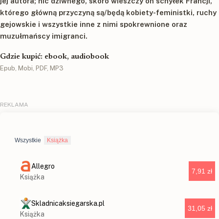
jej autora; nic dziwnego, skoro wieszczy on schyłek Francji,
którego główną przyczyną są/będą kobiety-feministki, ruchy
gejowskie i wszystkie inne z nimi spokrewnione oraz
muzułmańscy imigranci.
Gdzie kupić: ebook, audiobook
Epub, Mobi, PDF, MP3