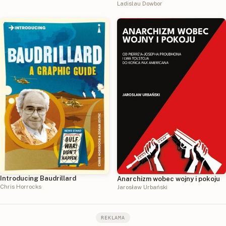
wschodniego (1980–1989)
społecznej układanki
Ladislau Dowbor
Introducing Baudrillard
Anarchizm wobec wojny i pokoju
Chris Horrocks
Jarosław Urbański
REKLAMA