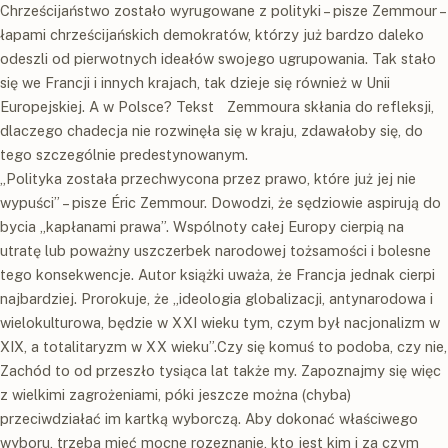
Chrześcijaństwo zostało wyrugowane z polityki – pisze Zemmour –
łapami chrześcijańskich demokratów, którzy już bardzo daleko
odeszli od pierwotnych ideałów swojego ugrupowania. Tak stało
się we Francji i innych krajach, tak dzieje się również w Unii
Europejskiej. A w Polsce? Tekst Zemmoura skłania do refleksji,
dlaczego chadecja nie rozwinęła się w kraju, zdawałoby się, do
tego szczególnie predestynowanym.
„Polityka została przechwycona przez prawo, które już jej nie
wypuści” – pisze Éric Zemmour. Dowodzi, że sędziowie aspirują do
bycia „kapłanami prawa”. Wspólnoty całej Europy cierpią na
utratę lub poważny uszczerbek narodowej tożsamości i bolesne
tego konsekwencje. Autor książki uważa, że Francja jednak cierpi
najbardziej. Prorokuje, że „ideologia globalizacji, antynarodowa i
wielokulturowa, będzie w XXI wieku tym, czym był nacjonalizm w
XIX, a totalitaryzm w XX wieku”.Czy się komuś to podoba, czy nie,
Zachód to od przeszło tysiąca lat także my. Zapoznajmy się więc
z wielkimi zagrożeniami, póki jeszcze można (chyba)
przeciwdziałać im kartką wyborczą. Aby dokonać właściwego
wyboru, trzeba mieć mocne rozeznanie, kto jest kim i za czym