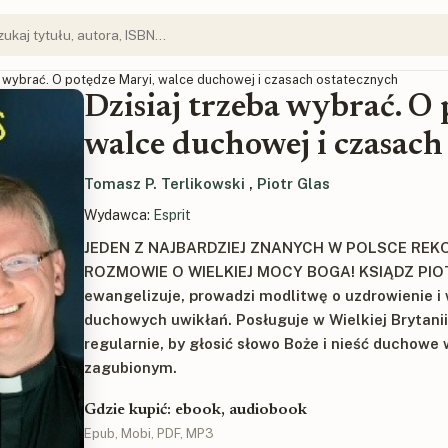
ba wybrać. O potędze Maryi, walce duchowej i czasach ostatecznych
Dzisiaj trzeba wybrać. O
walce duchowej i czasach
Tomasz P. Terlikowski
,
Piotr Glas
Wydawca:
Esprit
JEDEN Z NAJBARDZIEJ ZNANYCH W POLSCE RE
ROZMOWIE O WIELKIEJ MOCY BOGA! KSIĄDZ PIOTR
ewangelizuje, prowadzi modlitwę o uzdrowienie i
duchowych uwikłań. Posługuje w Wielkiej Brytanii,
regularnie, by głosić słowo Boże i nieść duchowe
zagubionym.
Gdzie kupić: ebook, audiobook
Epub, Mobi, PDF, MP3