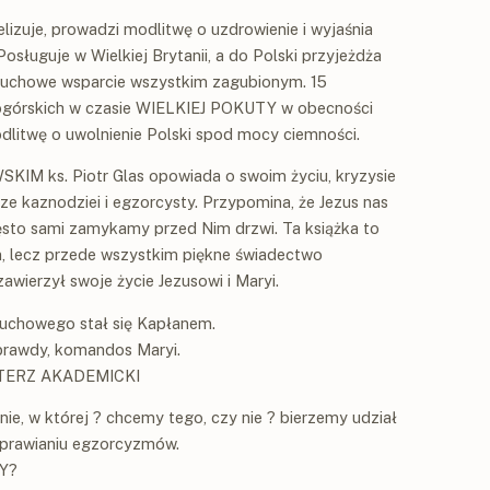
izuje, prowadzi modlitwę o uzdrowienie i wyjaśnia
sługuje w Wielkiej Brytanii, a do Polski przyjeżdża
ć duchowe wsparcie wszystkim zagubionym. 15
nogórskich w czasie WIELKIEJ POKUTY w obecności
litwę o uwolnienie Polski spod mocy ciemności.
M ks. Piotr Glas opowiada o swoim życiu, kryzysie
 kaznodziei i egzorcysty. Przypomina, że Jezus nas
zęsto sami zamykamy przed Nim drzwi. Ta książka to
, lecz przede wszystkim piękne świadectwo
wierzył swoje życie Jezusowi i Maryi.
duchowego stał się Kapłanem.
 prawdy, komandos Maryi.
TERZ AKADEMICKI
ie, w której ? chcemy tego, czy nie ? bierzemy udział
odprawianiu egzorcyzmów.
Y?