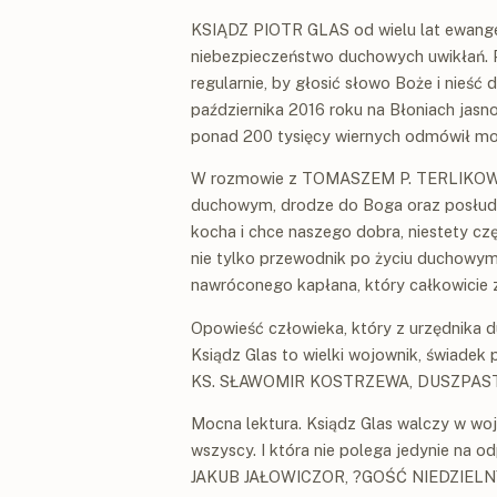
KSIĄDZ PIOTR GLAS od wielu lat ewangel
niebezpieczeństwo duchowych uwikłań. Po
regularnie, by głosić słowo Boże i nieś
października 2016 roku na Błoniach jas
ponad 200 tysięcy wiernych odmówił mod
W rozmowie z TOMASZEM P. TERLIKOWSKI
duchowym, drodze do Boga oraz posłudze
kocha i chce naszego dobra, niestety c
nie tylko przewodnik po życiu duchowym
nawróconego kapłana, który całkowicie za
Opowieść człowieka, który z urzędnika 
Ksiądz Glas to wielki wojownik, świadek
KS. SŁAWOMIR KOSTRZEWA, DUSZPAS
Mocna lektura. Ksiądz Glas walczy w wojn
wszyscy. I która nie polega jedynie na 
JAKUB JAŁOWICZOR, ?GOŚĆ NIEDZIELN