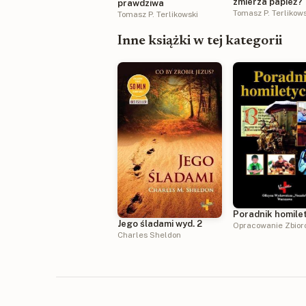
zmierza papież?
prawdziwa
Tomasz P. Terlikow
Tomasz P. Terlikowski
Inne książki w tej kategorii
Poradnik homile
Jego śladami wyd. 2
Opracowanie Zbio
Charles Sheldon