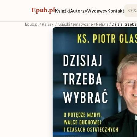
Epub.pl
Książki
Autorzy
Wydawcy
Kontakt
Epub.pl
/
Książki
/
Książki tematyczne
/
Religia
/ Dzisiaj trze