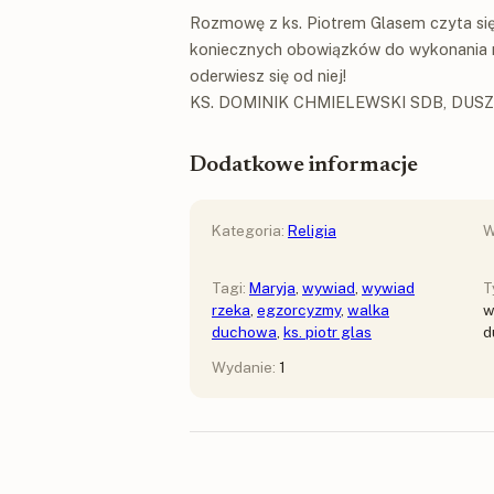
Rozmowę z ks. Piotrem Glasem czyta się
koniecznych obowiązków do wykonania na 
oderwiesz się od niej!
KS. DOMINIK CHMIELEWSKI SDB, DUS
Dodatkowe informacje
Kategoria:
Religia
W
Tagi:
Maryja
,
wywiad
,
wywiad
T
rzeka
,
egzorcyzmy
,
walka
w
duchowa
,
ks. piotr glas
d
Wydanie:
1