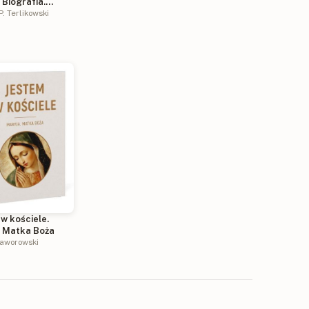
 Biografia.
ie polskiego
. Terlikowski
ła
w kościele.
. Matka Boża
Jaworowski