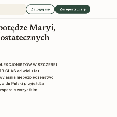
Zaloguj się
Zarejestruj się
 potędze Maryi,
 ostatecznych
KOLEKCJONISTÓW W SZCZEREJ
 GLAS od wielu lat
 wyjaśnia niebezpieczeństwo
 a do Polski przyjeżdża
 wsparcie wszystkim