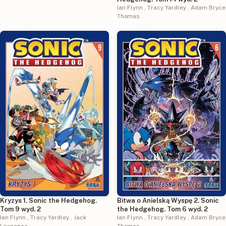
Ian Flynn
,
Tracy Yardley
,
Adam Bryce
Thomas
Kryzys 1. Sonic the Hedgehog.
Bitwa o Anielską Wyspę 2. Sonic
Tom 9 wyd. 2
the Hedgehog. Tom 6 wyd. 2
Ian Flynn
,
Tracy Yardley
,
Jack
Ian Flynn
,
Tracy Yardley
,
Adam Bryce
Lawrence
Thomas