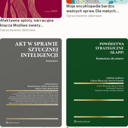
Moja encyklopedia bardzo
ważnych spraw. Dla małych
ciekawskich, którzy chcą
Opracowanie zbiorowe
Afektywne sploty, narracyjne
wiedzieć wszystko
kłącza Możliwe światy
antropologii literackiej Anny
Opracowanie zbiorowe
Łebkowskiej