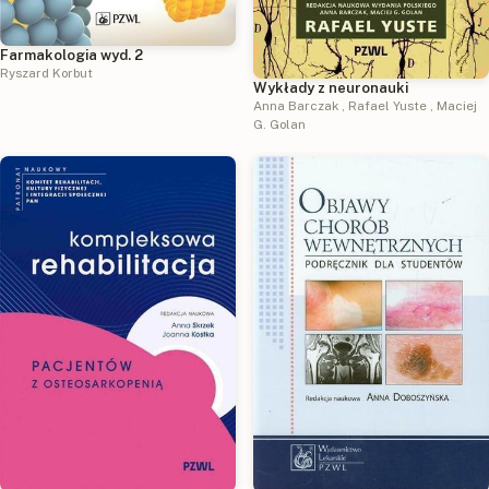
Farmakologia wyd. 2
Ryszard Korbut
Wykłady z neuronauki
Anna Barczak
,
Rafael Yuste
,
Maciej
G. Golan