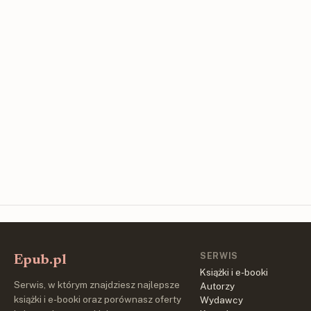
SERWIS
Epub.pl
Książki i e-booki
Serwis, w którym znajdziesz najlepsze
Autorzy
książki i e-booki oraz porównasz oferty
Wydawcy