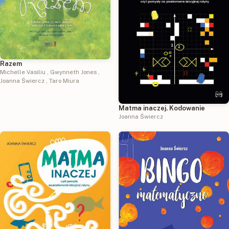
Razem
Michelle Vasiliu
,
Gwynneth Jones
,
Joanna Świercz
,
Taro Miura
Matma inaczej. Kodowanie
Joanna Świercz