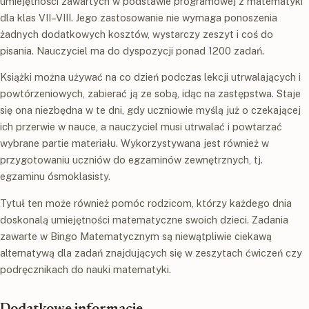
umiejętności zawartych w podstawie programowej z matematyki
dla klas VII–VIII. Jego zastosowanie nie wymaga ponoszenia
żadnych dodatkowych kosztów, wystarczy zeszyt i coś do
pisania. Nauczyciel ma do dyspozycji ponad 1200 zadań.
Książki można używać na co dzień podczas lekcji utrwalających i
powtórzeniowych, zabierać ją ze sobą, idąc na zastępstwa. Staje
się ona niezbędna w te dni, gdy uczniowie myślą już o czekającej
ich przerwie w nauce, a nauczyciel musi utrwalać i powtarzać
wybrane partie materiału. Wykorzystywana jest również w
przygotowaniu uczniów do egzaminów zewnętrznych, tj.
egzaminu ósmoklasisty.
Tytuł ten może również pomóc rodzicom, którzy każdego dnia
doskonalą umiejętności matematyczne swoich dzieci. Zadania
zawarte w Bingo Matematycznym są niewątpliwie ciekawą
alternatywą dla zadań znajdujących się w zeszytach ćwiczeń czy
podręcznikach do nauki matematyki.
Dodatkowe informacje