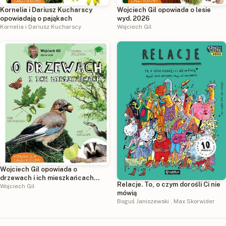
Kornelia i Dariusz Kucharscy
Wojciech Gil opowiada o lesie
opowiadają o pająkach
wyd. 2026
Kornelia i Dariusz Kucharscy
Wojciech Gil
Wojciech Gil opowiada o
drzewach i ich mieszkańcach
Relacje. To, o czym dorośli Ci nie
wyd. 2026
Wojciech Gil
mówią
Boguś Janiszewski
,
Max Skorwider