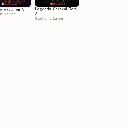
Legenda. Caraval. Tom
Caraval. Tom 3
2
ie Garber
Stephanie Garber