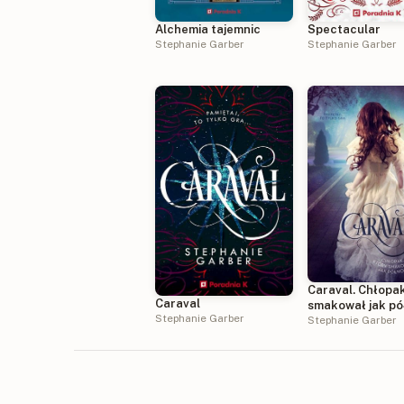
Spectacular
Alchemia tajemnic
Stephanie Garber
Stephanie Garber
Caraval. Chłopak
Caraval
smakował jak pó
Stephanie Garber
Stephanie Garber