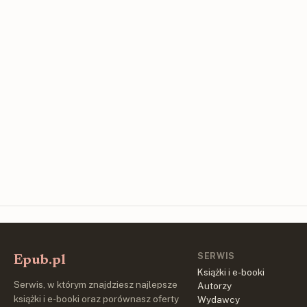
SERWIS
Epub.pl
Książki i e-booki
Serwis, w którym znajdziesz najlepsze
Autorzy
książki i e-booki oraz porównasz oferty
Wydawcy