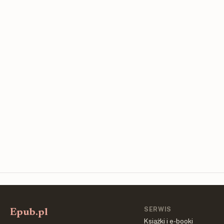
SERWIS
Epub.pl
Książki i e-booki