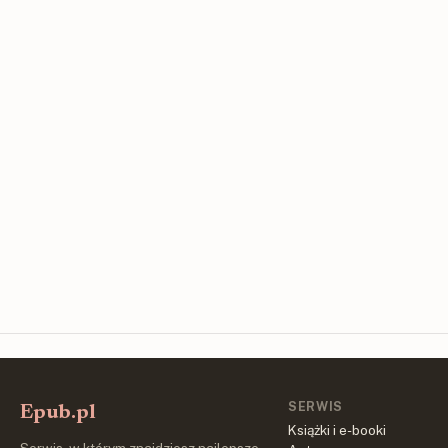
SERWIS
Epub.pl
Książki i e-booki
Serwis, w którym znajdziesz najlepsze