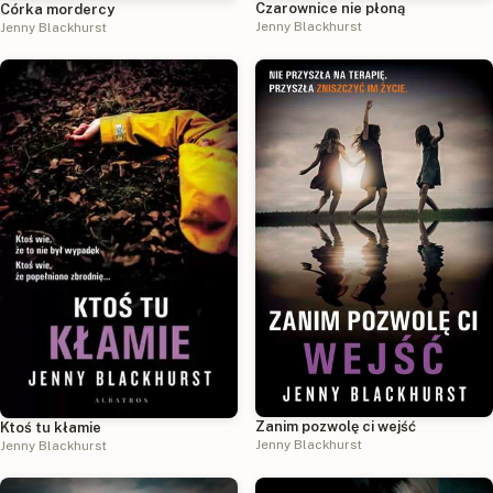
Czarownice nie płoną
Córka mordercy
Jenny Blackhurst
Jenny Blackhurst
Zanim pozwolę ci wejść
Ktoś tu kłamie
Jenny Blackhurst
Jenny Blackhurst