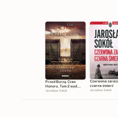
Czerwona zaraz
Przed Burzą. Czas
czarna śmierć
Honoru. Tom 2 wyd.
Jarosław Sokół
2021
Jarosław Sokół