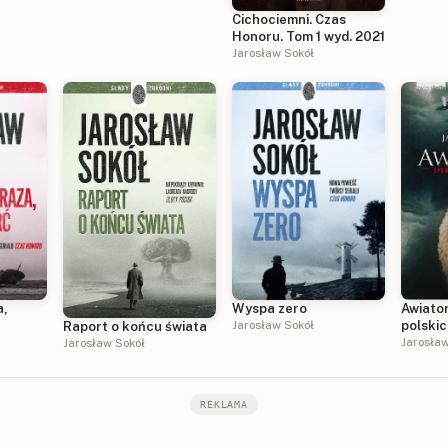
o końc
Cichociemni. Czas
Honoru. Tom 1 wyd. 2021
Jarosław Sokół
a,
Wyspa zero
Awiator
Jarosław Sokół
polskic
Raport o końcu świata
Jarosła
Jarosław Sokół
REKLAMA