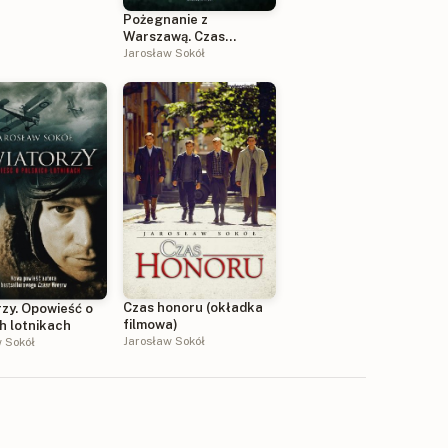
u świata
Pożegnanie z
Warszawą. Czas
Honoru. Tom 3
Jarosław Sokół
Czas honoru (okładka
zy. Opowieść o
filmowa)
h lotnikach
Jarosław Sokół
w Sokół