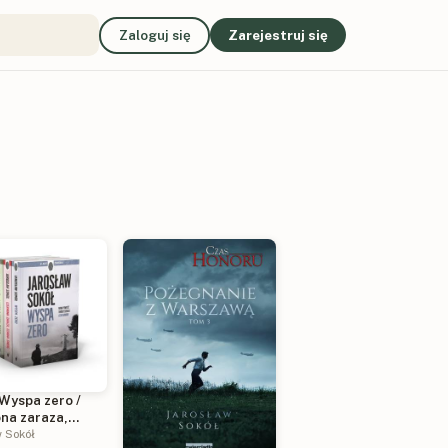
Zaloguj się
Zarejestruj się
 Wyspa zero /
na zaraza,
śmierć / Raport
w Sokół