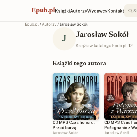
Epub.pl
Książki
Autorzy
Wydawcy
Kontakt
Epub.pl
/
Autorzy
/ Jarosław Sokół
Jarosław Sokół
J
Książki w katalogu Epub.pl: 12
Książki tego autora
CD MP3 Czas honoru.
CD MP3 Czas ho
Przed burzą
Pożegnanie z W
Jarosław Sokół
Jarosław Sokół