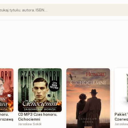
noru.
CD MP3 Czas honoru.
Pakiet
arszawą
Cichociemni
Czerwo
Jarosław Sokół
czarna 
Jarosła