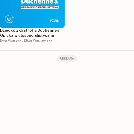
Dziecko z dystrofią Duchenne’a.
Opieka wielospecjalistyczna
Ewa Pilarska
,
Eliza Wasilewska
REKLAMA