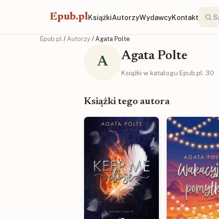
Epub.pl
Książki
Autorzy
Wydawcy
Kontakt
Epub.pl
/
Autorzy
/ Agata Polte
Agata Polte
A
Książki w katalogu Epub.pl: 30
Książki tego autora