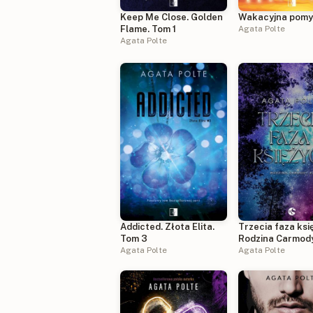
Keep Me Close. Golden
Wakacyjna pomy
Flame. Tom 1
Agata Polte
Agata Polte
Addicted. Złota Elita.
Trzecia faza ksi
Tom 3
Rodzina Carmod
Agata Polte
2
Agata Polte