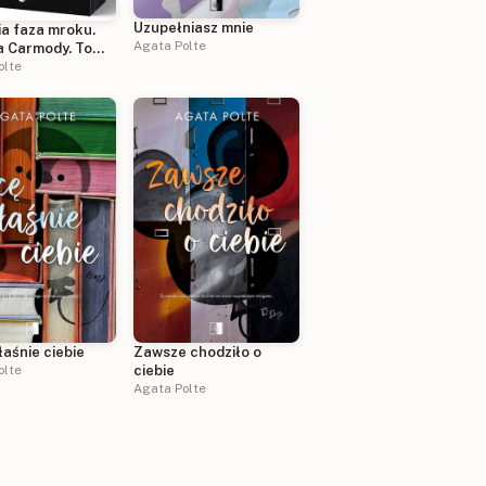
Uzupełniasz mnie
ia faza mroku.
Agata Polte
a Carmody. Tom
trowane brzegi)
olte
Zawsze chodziło o
aśnie ciebie
ciebie
olte
Agata Polte