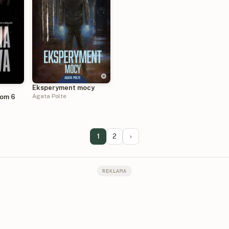
Eksperyment mocy
.
Agata Polte
Tom 6
1
2
›
REKLAMA