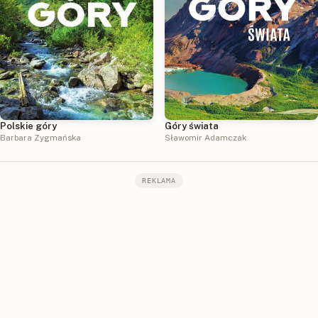
Góry świata
Polskie góry
Sławomir Adamczak
Barbara Zygmańska
REKLAMA