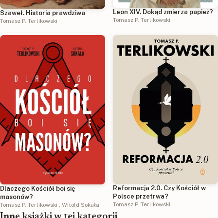
Leon XIV. Dokąd zmierza papież?
Szaweł. Historia prawdziwa
Tomasz P. Terlikowski
Tomasz P. Terlikowski
Reformacja 2.0. Czy Kościół w
Dlaczego Kościół boi się
Polsce przetrwa?
masonów?
Tomasz P. Terlikowski
Tomasz P. Terlikowski
,
Witold Sokała
Inne książki w tej kategorii