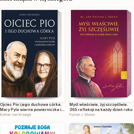
Ojciec Pio i jego duchowa córka.
Myśl właściwie, żyj szczęśliwie.
Mary Pyle wierna powierniczka i
365 refleksji na każdy dzień roku
opiekunka rodziców
Esther von Krosigk
Fulton J. Sheen