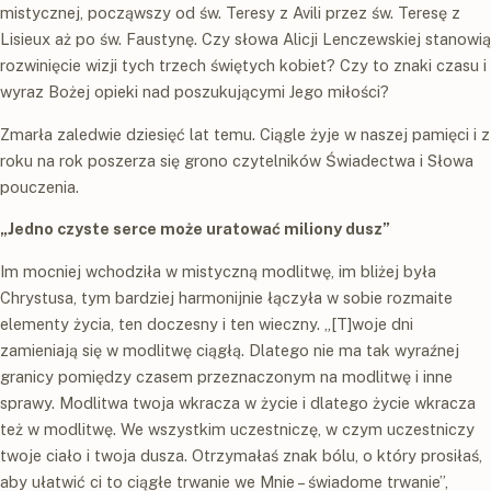
mistycznej, począwszy od św. Teresy z Avili przez św. Teresę z
Lisieux aż po św. Faustynę. Czy słowa Alicji Lenczewskiej stanowią
rozwinięcie wizji tych trzech świętych kobiet? Czy to znaki czasu i
wyraz Bożej opieki nad poszukującymi Jego miłości?
Zmarła zaledwie dziesięć lat temu. Ciągle żyje w naszej pamięci i z
roku na rok poszerza się grono czytelników
Świadectwa
i
Słowa
pouczenia
.
„Jedno czyste serce może uratować miliony dusz”
Im mocniej wchodziła w mistyczną modlitwę, im bliżej była
Chrystusa, tym bardziej harmonijnie łączyła w sobie rozmaite
elementy życia, ten doczesny i ten wieczny. „[T]woje dni
zamieniają się w modlitwę ciągłą. Dlatego nie ma tak wyraźnej
granicy pomiędzy czasem przeznaczonym na modlitwę i inne
sprawy. Modlitwa twoja wkracza w życie i dlatego życie wkracza
też w modlitwę. We wszystkim uczestniczę, w czym uczestniczy
twoje ciało i twoja dusza. Otrzymałaś znak bólu, o który prosiłaś,
aby ułatwić ci to ciągłe trwanie we Mnie – świadome trwanie”,