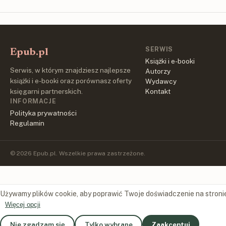
SERWIS
Epub.pl
Książki i e-booki
Serwis, w którym znajdziesz najlepsze
Autorzy
książki i e-booki oraz porównasz oferty
Wydawcy
księgarni partnerskich.
Kontakt
INFORMACJE
Polityka prywatności
Regulamin
© 2026 Epub.pl. Wszelkie prawa zastrzeżone.
Używamy plików cookie, aby poprawić Twoje doświadczenie na stroni
Więcej opcji
Nie zgadzam się
Tylko wybrane
Zaakceptuj