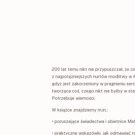
200 lat temu nikt nie przypuszczał, że ci
z najpotężniejszych nurtów modlitwy w K
gdyż jest zakorzeniony w pragnieniu ser
tworząca coś, czego nikt nie byłby w sta
Potrzebuje wierności.
W książce znajdziemy m.in.:
• poruszające świadectwa i obietnice Mat
• praktyczne wskazówki, jak odmawiać ró