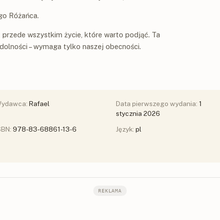
ego Różańca.
z przede wszystkim życie, które warto podjąć. Ta
olności – wymaga tylko naszej obecności.
ydawca:
Rafael
Data pierwszego wydania:
1
stycznia 2026
SBN:
978-83-68861-13-6
Język:
pl
REKLAMA