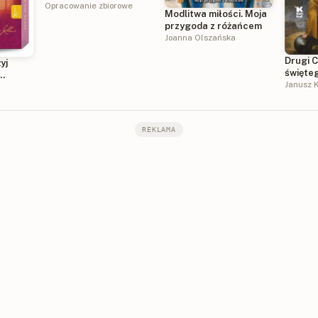
Opracowanie zbiorowe
Modlitwa miłości. Moja
przygoda z różańcem
Joanna Olszańska
Drugi C
yj
święte
Asyżu
Janusz K
y dzień
REKLAMA