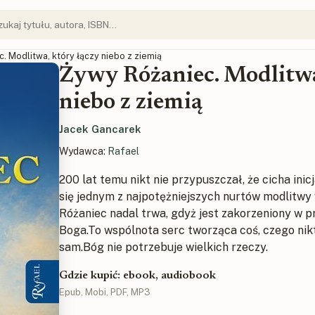
c. Modlitwa, który łączy niebo z ziemią
Żywy Różaniec. Modlitwa
niebo z ziemią
Jacek Gancarek
Wydawca:
Rafael
200 lat temu nikt nie przypuszczał, że cicha inic
się jednym z najpotężniejszych nurtów modlitwy 
Różaniec nadal trwa, gdyż jest zakorzeniony w pr
Boga.To wspólnota serc tworząca coś, czego nik
sam.Bóg nie potrzebuje wielkich rzeczy.
Gdzie kupić: ebook, audiobook
Epub, Mobi, PDF, MP3