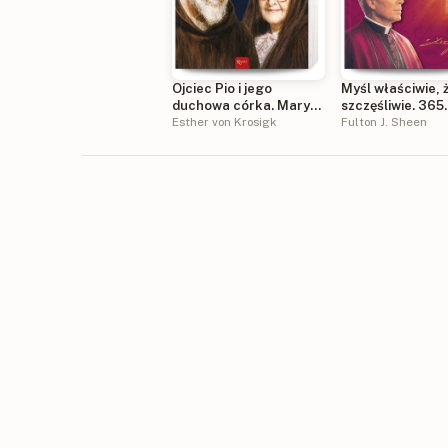
Ojciec Pio i jego
Myśl właściwie, ż
duchowa córka. Mary
szczęśliwie. 365
Pyle wierna
Esther von Krosigk
refleksji na każd
Fulton J. Sheen
powierniczka i
roku
opiekunka rodziców