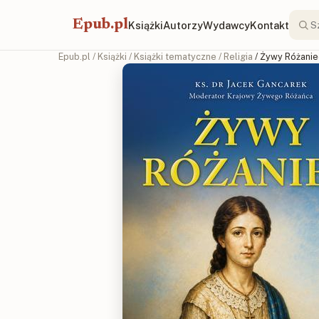
Epub.pl
Książki
Autorzy
Wydawcy
Kontakt
Epub.pl
/
Książki
/
Książki tematyczne
/
Religia
/ Żywy Różanie