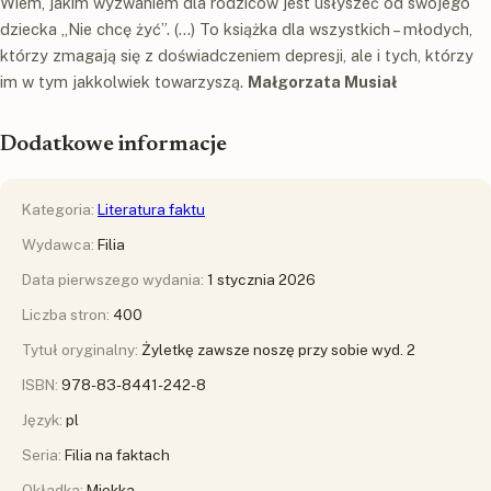
Wiem, jakim wyzwaniem dla rodziców jest usłyszeć od swojego
dziecka „Nie chcę żyć”. (...) To książka dla wszystkich – młodych,
którzy zmagają się z doświadczeniem depresji, ale i tych, którzy
im w tym jakkolwiek towarzyszą.
Małgorzata Musiał
Dodatkowe informacje
Kategoria:
Literatura faktu
Wydawca:
Filia
Data pierwszego wydania:
1 stycznia 2026
Liczba stron:
400
Tytuł oryginalny:
Żyletkę zawsze noszę przy sobie wyd. 2
ISBN:
978-83-8441-242-8
Język:
pl
Seria:
Filia na faktach
Okładka:
Miękka