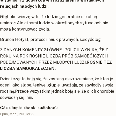
Wydanie II z dodatkowym rozdziałem o wirtualnych
relacjach młodych ludzi.
Głęboko wierzę w to, że ludzie generalnie nie chcą
umierać.Ale ci sami ludzie w określonych sytuacjach nie
mogą kontynuować życia.
Brunon Hołyst, profesor nauk prawnych, suicydolog
Z DANYCH KOMENDY GŁÓWNEJ POLICJI WYNIKA, ŻE Z
ROKU NA ROK ROŚNIE LICZBA PRÓB SAMOBÓJCZYCH
PODEJMOWANYCH PRZEZ MŁODYCH LUDZI.
ROŚNIE TEŻ
LICZBA SAMOOKALECZEŃ.
Dzieci często boją się, że zostaną niezrozumiane, że ktoś je
oceni jako słabe, leniwe, głupie, uważają, że zawiodły swoją
rodzinę.Przede wszystkim jednak boją się, że o ich chorobie
dowiedzą się inni.
Gdzie kupić: ebook, audiobook
Epub, Mobi, PDF, MP3