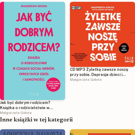
CD MP3 Żyletkę zawsze noszę
przy sobie. Depresja dzieci i
młodzieży
Małgorzata Gołota
Jak być dobrym rodzicem?
Książka o rodzicielstwie w
czasach social mediów,
Małgorzata Gołota
opresyjnych szkół i samotności
Inne książki w tej kategorii