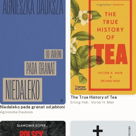
The True History of Tea
Erling Hoh
,
Victor H. Mair
Niedaleko pada granat od jabłoni
Agnieszka Dauksza