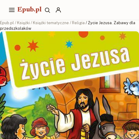
Epub.pl
Epub.pl
/
Książki
/
Książki tematyczne
/
Religia
/ Życie Jezusa. Zabawy dla
przedszkolaków