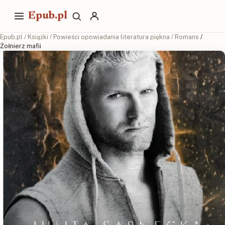
Epub.pl
Epub.pl
/
Książki
/
Powieści opowiadania literatura piękna
/
Romans
/
Żołnierz mafii