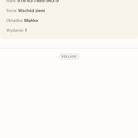
ISBN:
978-83-7889-983-9
Seria:
Wschód ziemi
Okładka:
Miękka
Wydanie:
1
REKLAMA