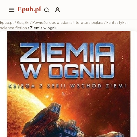
Epub.pl
Epub.pl
/
Książki
/
Powieści opowiadania literatura piękna
/
Fantastyka i
science fiction
/ Ziemia w ogniu