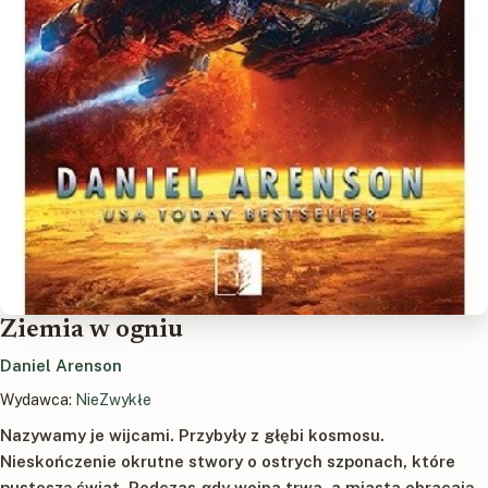
Ziemia w ogniu
Daniel Arenson
Wydawca:
NieZwykłe
Nazywamy je wijcami. Przybyły z głębi kosmosu.
Nieskończenie okrutne stwory o ostrych szponach, które
pustoszą świat. Podczas gdy wojna trwa, a miasta obracają