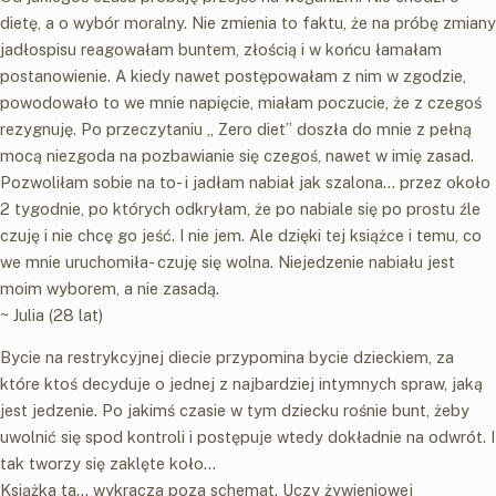
dietę, a o wybór moralny. Nie zmienia to faktu, że na próbę zmiany
jadłospisu reagowałam buntem, złością i w końcu łamałam
postanowienie. A kiedy nawet postępowałam z nim w zgodzie,
powodowało to we mnie napięcie, miałam poczucie, że z czegoś
rezygnuję. Po przeczytaniu „ Zero diet” doszła do mnie z pełną
mocą niezgoda na pozbawianie się czegoś, nawet w imię zasad.
Pozwoliłam sobie na to- i jadłam nabiał jak szalona... przez około
2 tygodnie, po których odkryłam, że po nabiale się po prostu źle
czuję i nie chcę go jeść. I nie jem. Ale dzięki tej książce i temu, co
we mnie uruchomiła- czuję się wolna. Niejedzenie nabiału jest
moim wyborem, a nie zasadą.
~ Julia (28 lat)
Bycie na restrykcyjnej diecie przypomina bycie dzieckiem, za
które ktoś decyduje o jednej z najbardziej intymnych spraw, jaką
jest jedzenie. Po jakimś czasie w tym dziecku rośnie bunt, żeby
uwolnić się spod kontroli i postępuje wtedy dokładnie na odwrót. I
tak tworzy się zaklęte koło...
Książka ta... wykracza poza schemat. Uczy żywieniowej