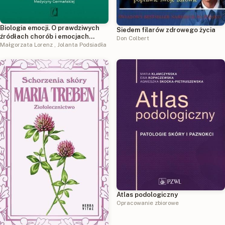
Biologia emocji. O prawdziwych
Siedem filarów zdrowego życia
źródłach chorób i emocjach
Don Colbert
zapisanych w ciele według
Małgorzata Lorenz
,
Jolanta Podsiadła
Medycyny Germańskiej
Atlas podologiczny
Opracowanie zbiorowe