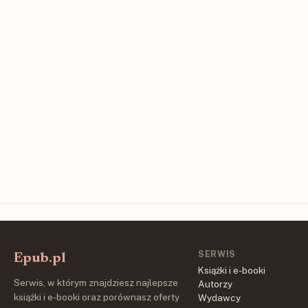
SERWIS
Epub.pl
Książki i e-booki
Serwis, w którym znajdziesz najlepsze
Autorzy
książki i e-booki oraz porównasz oferty
Wydawcy