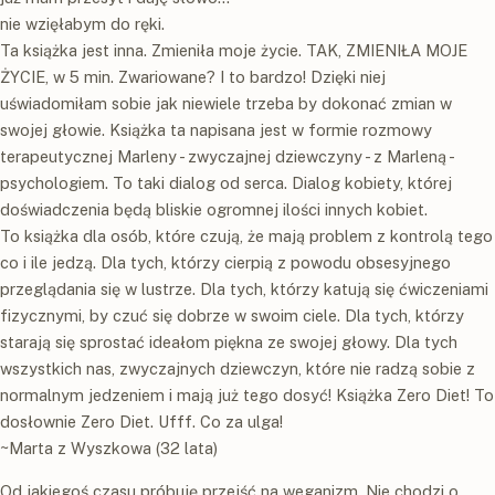
nie wzięłabym do ręki.
Ta książka jest inna. Zmieniła moje życie. TAK, ZMIENIŁA MOJE
ŻYCIE, w 5 min. Zwariowane? I to bardzo! Dzięki niej
uświadomiłam sobie jak niewiele trzeba by dokonać zmian w
swojej głowie. Książka ta napisana jest w formie rozmowy
terapeutycznej Marleny - zwyczajnej dziewczyny - z Marleną -
psychologiem. To taki dialog od serca. Dialog kobiety, której
doświadczenia będą bliskie ogromnej ilości innych kobiet.
To książka dla osób, które czują, że mają problem z kontrolą tego
co i ile jedzą. Dla tych, którzy cierpią z powodu obsesyjnego
przeglądania się w lustrze. Dla tych, którzy katują się ćwiczeniami
fizycznymi, by czuć się dobrze w swoim ciele. Dla tych, którzy
starają się sprostać ideałom piękna ze swojej głowy. Dla tych
wszystkich nas, zwyczajnych dziewczyn, które nie radzą sobie z
normalnym jedzeniem i mają już tego dosyć! Książka Zero Diet! To
dosłownie Zero Diet. Ufff. Co za ulga!
~Marta z Wyszkowa (32 lata)
Od jakiegoś czasu próbuję przejść na weganizm. Nie chodzi o