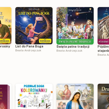
rosiny
List do Pana Boga
Święta pełne tradycji
Pójdźm
Beata Andrzejczuk
Beata Andrzejczuk
stajenk
Beata A