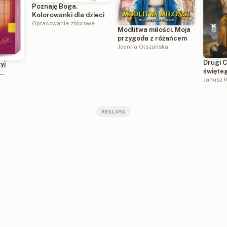
Poznaję Boga.
Kolorowanki dla dzieci
Opracowanie zbiorowe
Modlitwa miłości. Moja
przygoda z różańcem
Joanna Olszańska
Drugi C
yj
święte
Asyżu
Janusz K
y dzień
REKLAMA