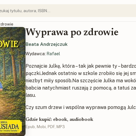
zdrowie
Wyprawa po zdrowie
Beata Andrzejczuk
Wydawca:
Rafael
Poznajcie Julkę, która – tak jak pewnie ty – bardz
pączki.Jednak ostatnio w szkole zrobiło się jej s
niezbyt miły sposób.Na szczęście Julka ma wokół
babcia natychmiast ruszają z pomocą, a tatuś za
lasu.
Czy szum drzew i wspólna wyprawa pomogą Julc
Gdzie kupić: ebook, audiobook
Epub, Mobi, PDF, MP3