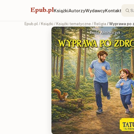
Epub.pl
Książki
Autorzy
Wydawcy
Kontakt
Epub.pl
/
Książki
/
Książki tematyczne
/
Religia
/ Wyprawa po 