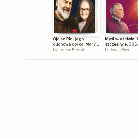
Ojciec Pio i jego
Myśl właściwie, ż
duchowa córka. Mary
szczęśliwie. 365
Pyle wierna
Esther von Krosigk
refleksji na każd
Fulton J. Sheen
powierniczka i
roku
opiekunka rodziców