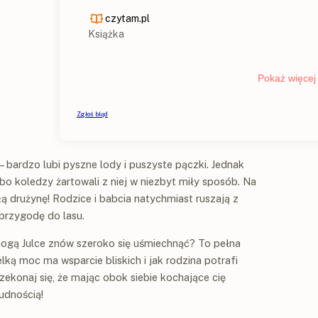
y – bardzo lubi pyszne lody i puszyste pączki. Jednak
 bo koledzy żartowali z niej w niezbyt miły sposób. Na
ą drużynę! Rodzice i babcia natychmiast ruszają z
 przygodę do lasu.
gą Julce znów szeroko się uśmiechnąć? To pełna
lką moc ma wsparcie bliskich i jak rodzina potrafi
konaj się, że mając obok siebie kochające cię
udnością!