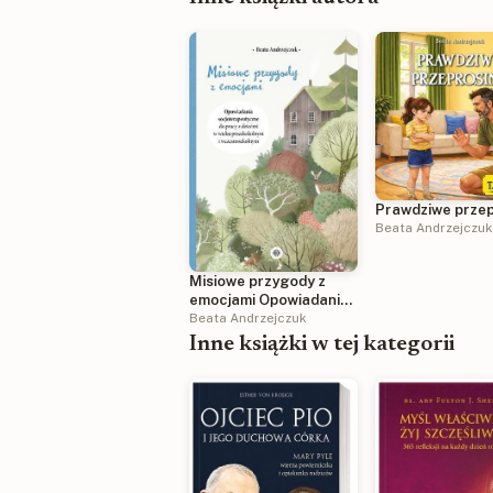
Prawdziwe przep
Beata Andrzejczuk
Misiowe przygody z
emocjami Opowiadania
socjoterapeutyczne do
Beata Andrzejczuk
pracy z dziećmi w wieku
Inne książki w tej kategorii
przedszkolnym i
wczesnoszkolnym