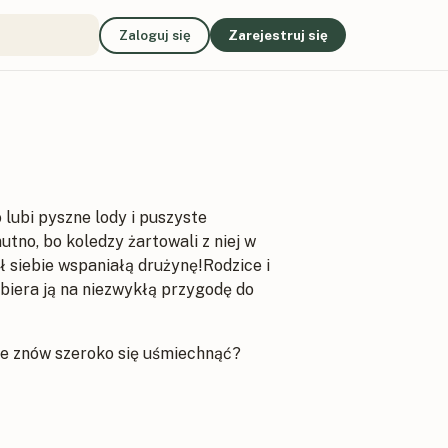
Zaloguj się
Zarejestruj się
o lubi pyszne lody i puszyste
mutno, bo koledzy żartowali z niej w
 siebie wspaniałą drużynę!Rodzice i
biera ją na niezwykłą przygodę do
e znów szeroko się uśmiechnąć?