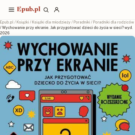
Epub.pl
Epub.pl
/
Książki
/
Książki dla młodzieży
/
Poradniki
/
Poradniki dla rodziców
/ Wychowanie przy ekranie. Jak przygotować dzieci do życia w sieci? wyd.
2026