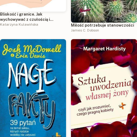
Bliskość i granice. Jak
wychowywać z czułością i
stanowczością w świecie
Katarzyna Kulawińska
Miłość potrzebuje stanowczości
natychmiastowej gratyfikacji
James C. Dobson