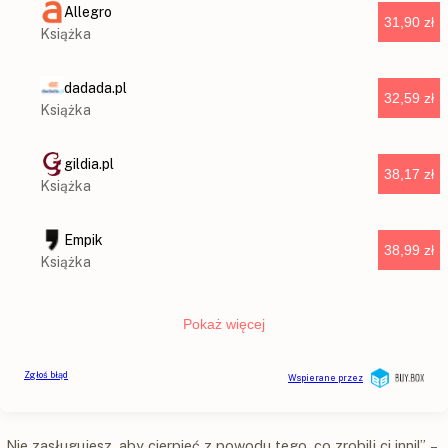
„Nie zasługujesz, aby cierpieć z powodu tego, co zrobili ci inni!” –