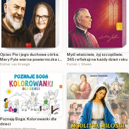
Ojciec Pio i jego duchowa córka.
Myśl właściwie, żyj szczęśliwie.
Mary Pyle wierna powierniczka i
365 refleksji na każdy dzień roku
opiekunka rodziców
Esther von Krosigk
Fulton J. Sheen
Poznaję Boga. Kolorowanki dla
dzieci
Opracowanie zbiorowe