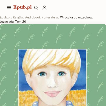
Epub.pl
Epub.pl
/
Książki
/
Audiobooki
/
Literatura
/ Wnuczka do orzechów.
Jeżycjada. Tom 20