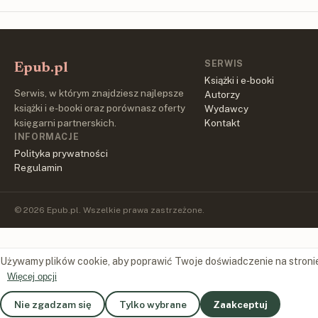
SERWIS
Epub.pl
Książki i e-booki
Serwis, w którym znajdziesz najlepsze
Autorzy
książki i e-booki oraz porównasz oferty
Wydawcy
księgarni partnerskich.
Kontakt
INFORMACJE
Polityka prywatności
Regulamin
© 2026 Epub.pl. Wszelkie prawa zastrzeżone.
Używamy plików cookie, aby poprawić Twoje doświadczenie na stroni
Więcej opcji
Nie zgadzam się
Tylko wybrane
Zaakceptuj