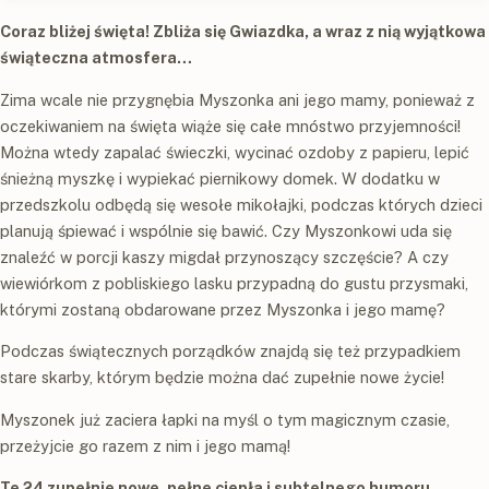
Coraz bliżej święta! Zbliża się Gwiazdka, a wraz z nią wyjątkowa
świąteczna atmosfera…
Zima wcale nie przygnębia Myszonka ani jego mamy, ponieważ z
oczekiwaniem na święta wiąże się całe mnóstwo przyjemności!
Można wtedy zapalać świeczki, wycinać ozdoby z papieru, lepić
śnieżną myszkę i wypiekać piernikowy domek. W dodatku w
przedszkolu odbędą się wesołe mikołajki, podczas których dzieci
planują śpiewać i wspólnie się bawić. Czy Myszonkowi uda się
znaleźć w porcji kaszy migdał przynoszący szczęście? A czy
wiewiórkom z pobliskiego lasku przypadną do gustu przysmaki,
którymi zostaną obdarowane przez Myszonka i jego mamę?
Podczas świątecznych porządków znajdą się też przypadkiem
stare skarby, którym będzie można dać zupełnie nowe życie!
Myszonek już zaciera łapki na myśl o tym magicznym czasie,
przeżyjcie go razem z nim i jego mamą!
Te 24 zupełnie nowe, pełne ciepła i subtelnego humoru