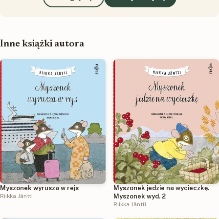
Inne książki autora
Myszonek wyrusza w rejs
Myszonek jedzie na wycieczkę.
Riikka Jäntti
Myszonek wyd. 2
Riikka Jäntti