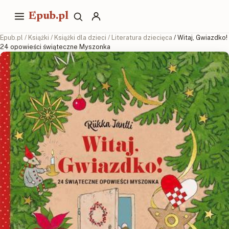
Epub.pl
Epub.pl
/
Książki
/
Książki dla dzieci
/
Literatura dziecięca
/ Witaj, Gwiazdko!
24 opowieści świąteczne Myszonka