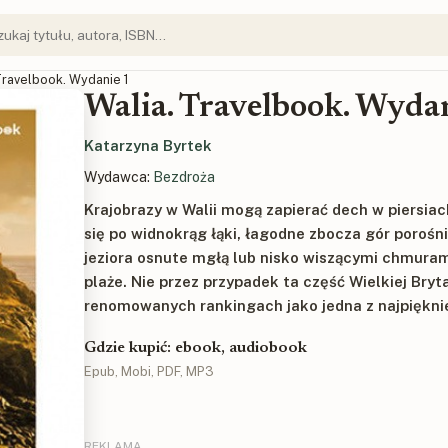
 Travelbook. Wydanie 1
Walia. Travelbook. Wyda
Katarzyna Byrtek
Wydawca:
Bezdroża
Krajobrazy w Walii mogą zapierać dech w piersiach
się po widnokrąg łąki, łagodne zbocza gór poroś
jeziora osnute mgłą lub nisko wiszącymi chmurami
plaże. Nie przez przypadek ta część Wielkiej Bryta
renomowanych rankingach jako jedna z najpięknie
Gdzie kupić: ebook, audiobook
Epub, Mobi, PDF, MP3