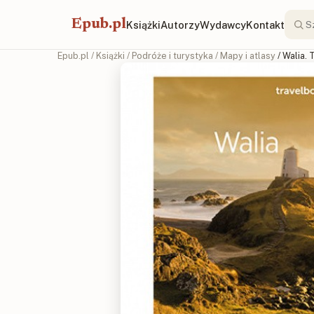
Epub.pl
Książki
Autorzy
Wydawcy
Kontakt
Epub.pl
/
Książki
/
Podróże i turystyka
/
Mapy i atlasy
/ Walia.