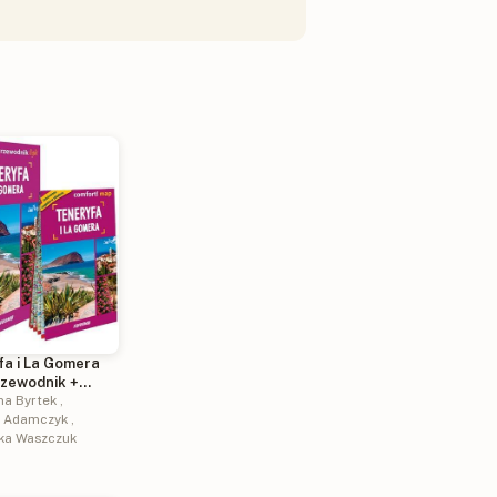
fa i La Gomera
rzewodnik +
na Byrtek
,
a Adamczyk
,
ka Waszczuk