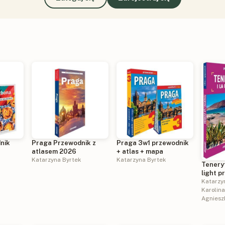
nik
Praga Przewodnik z
Praga 3w1 przewodnik
atlasem 2026
+ atlas + mapa
arnym
Katarzyna Byrtek
Katarzyna Byrtek
Tenery
light p
mapa
Katarzy
Karolin
Agniesz