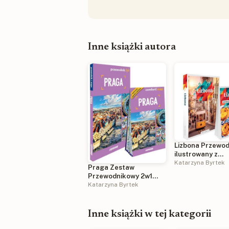
Inne książki autora
Lizbona Przewod
ilustrowany z
dodatkiem kulin
Katarzyna Byrtek
Praga Zestaw
Terramare 2026
Przewodnikowy 2w1
light 2026
Katarzyna Byrtek
Inne książki w tej kategorii