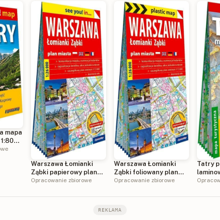
na mapa
 1:80
owe
Warszawa Łomianki
Warszawa Łomianki
Tatry 
Ząbki papierowy plan
Ząbki foliowany plan
lamino
miasta 1:26 000
Opracowanie zbiorowe
miasta 1:26 000
Opracowanie zbiorowe
turyst
Opracow
REKLAMA