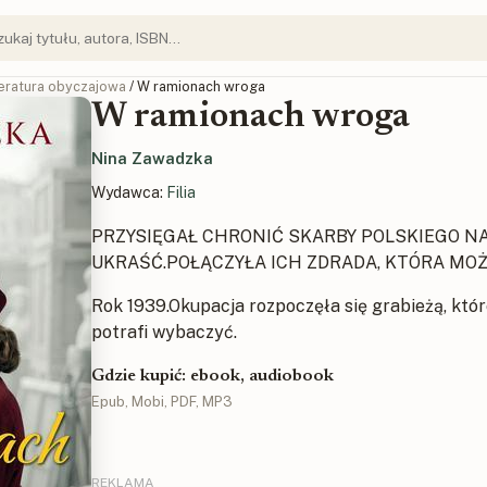
teratura obyczajowa
/ W ramionach wroga
W ramionach wroga
Nina Zawadzka
Wydawca:
Filia
PRZYSIĘGAŁ CHRONIĆ SKARBY POLSKIEGO NAR
UKRAŚĆ.POŁĄCZYŁA ICH ZDRADA, KTÓRA MOŻ
Rok 1939.Okupacja rozpoczęła się grabieżą, któr
potrafi wybaczyć.
Gdzie kupić: ebook, audiobook
Epub, Mobi, PDF, MP3