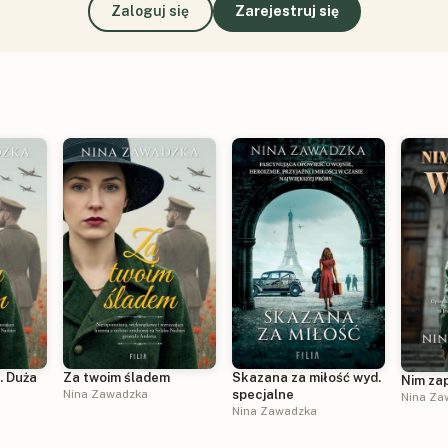
Zaloguj się
Zarejestruj się
. Duża
Za twoim śladem
Skazana za miłość wyd.
Nim za
Nina Zawadzka
specjalne
Nina Za
Nina Zawadzka