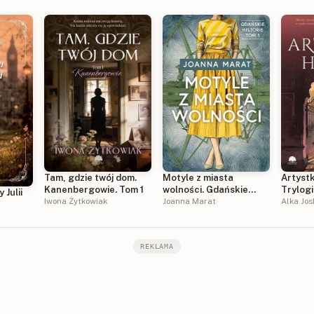
Tam, gdzie twój dom.
Motyle z miasta
Artyst
Kanenbergowie. Tom 1
wolności. Gdańskie
Trylogi
 Julii
Iwona Żytkowiak
historie. Tom 1
Joanna Marat
Tom 1
Alka Jos
REKLAMA