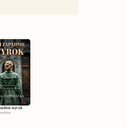
padnie wyrok
wadzka