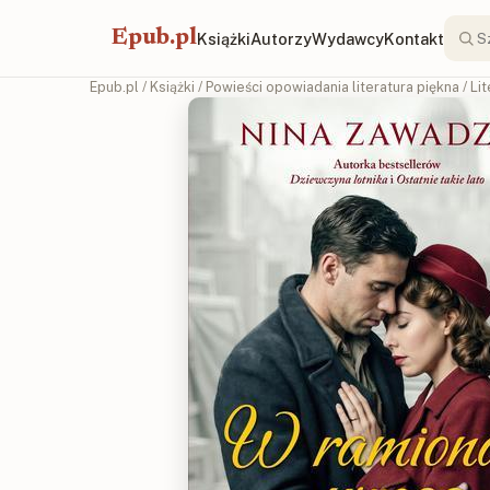
Epub.pl
Książki
Autorzy
Wydawcy
Kontakt
Epub.pl
/
Książki
/
Powieści opowiadania literatura piękna
/
Li