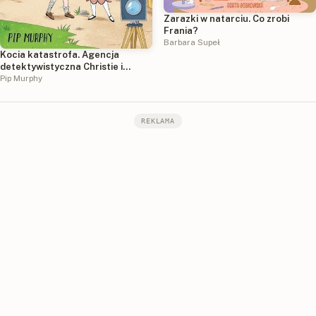
Zarazki w natarciu. Co zrobi
Frania?
Barbara Supeł
Kocia katastrofa. Agencja
detektywistyczna Christie i
Agaty. Tom 8
Pip Murphy
REKLAMA