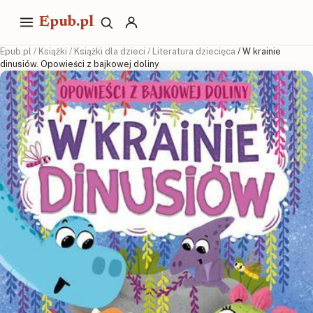
Epub.pl
Epub.pl
/
Książki
/
Książki dla dzieci
/
Literatura dziecięca
/ W krainie
dinusiów. Opowieści z bajkowej doliny