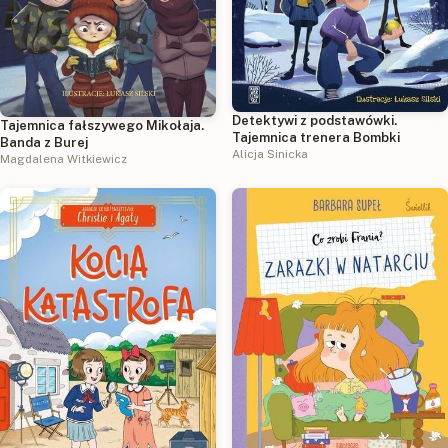
Detektywi z podstawówki.
Tajemnica fałszywego Mikołaja.
Tajemnica trenera Bombki
Banda z Burej
Alicja Sinicka
Magdalena Witkiewicz