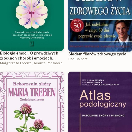
Biologia emocji. O prawdziwych
Siedem filarów zdrowego życia
źródłach chorób i emocjach
Don Colbert
zapisanych w ciele według
Małgorzata Lorenz
,
Jolanta Podsiadła
Medycyny Germańskiej