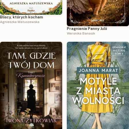
Bliscy, których kocham
Agnieszka Matuszewska
Pragnienia Panny Julii
Weronika Banasik