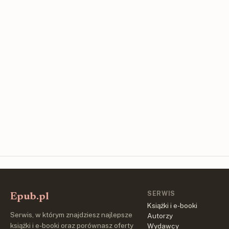
SERWIS
Epub.pl
Książki i e-booki
Serwis, w którym znajdziesz najlepsze
Autorzy
książki i e-booki oraz porównasz oferty
Wydawcy