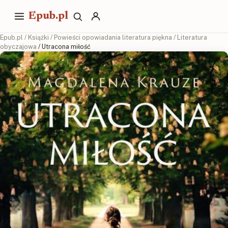
Epub.pl
Epub.pl
/
Książki
/
Powieści opowiadania literatura piękna
/
Literatura
obyczajowa
/ Utracona miłość