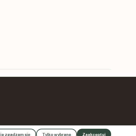
ie zgadzam się
Tylko wybrane
Zaakceptuj