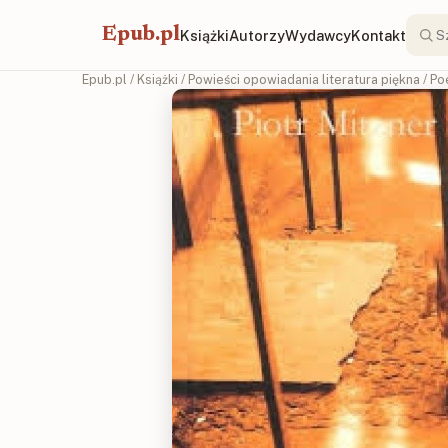
Epub.pl
Książki
Autorzy
Wydawcy
Kontakt
Epub.pl
/
Książki
/
Powieści opowiadania literatura piękna
/
Po