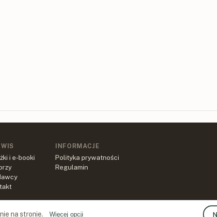
RWIS
INFORMACJE
żki i e-booki
Polityka prywatności
orzy
Regulamin
dawcy
takt
ie na stronie.
N
Więcej opcji