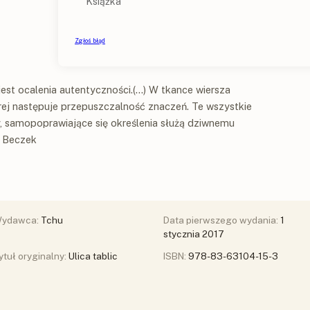
st ocalenia autentyczności.(...) W tkance wiersza
rej następuje przepuszczalność znaczeń. Te wszystkie
 samopoprawiające się określenia służą dziwnemu
b Beczek
ydawca:
Tchu
Data pierwszego wydania:
1
stycznia 2017
ytuł oryginalny:
Ulica tablic
ISBN:
978-83-63104-15-3