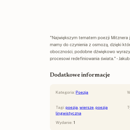
"Największym tematem poezji Mitznera je
mamy do czynienia z osmozą, dzięki któ
oboczności, podobne dźwiękowo wyrazy,
procesowi redefiniowania świata." - Jaku
Dodatkowe informacje
Kategoria:
Poezja
W
Tagi:
poezja
,
wiersze
,
poezja
T
lingwistyczna
Wydanie:
1