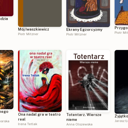
adzia
Przygo
Mój Iwaszkiewicz
Ekrany Egzorcyzmy
Piotr Mi
Piotr Mitzner
Piotr Mitzner
anego
Ona nadal gra w teatro
Totentarz. Wiersze
Żyjątk
real
nieme
Jarosz 
worska
Irena Tetlak
Anna Olszewska