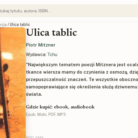
ezja
/ Ulica tablic
Ulica tablic
Piotr Mitzner
Wydawca:
Tchu
"Największym tematem poezji Mitznera jest ocale
tkance wiersza mamy do czynienia z osmozą, dzię
przepuszczalność znaczeń. Te wszystkie oboczno
samopoprawiające się określenia służą dziwnemu
świata.
Gdzie kupić: ebook, audiobook
Epub, Mobi, PDF, MP3