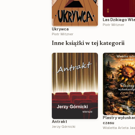
Las Dzikiego Wł
Piotr Mitzner
Ukrywca
Piotr Mitzner
Inne książki w tej kategorii
Plastry wyłusk
Antrakt
czasu
Jerzy Górnicki
Wioletta Arleta Ja