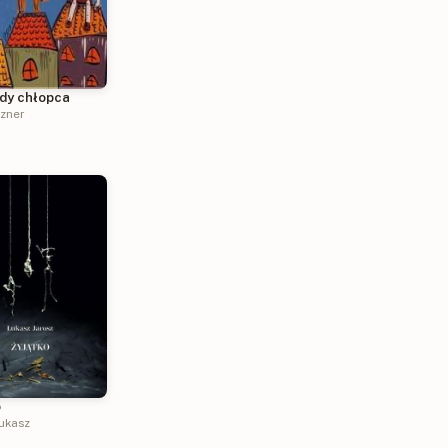
dy chłopca
tzner
o
Łukasz